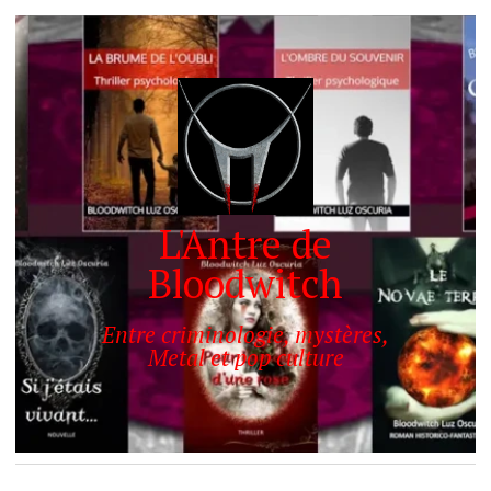
L'Antre de
Bloodwitch
Entre criminologie, mystères,
Metal et pop culture