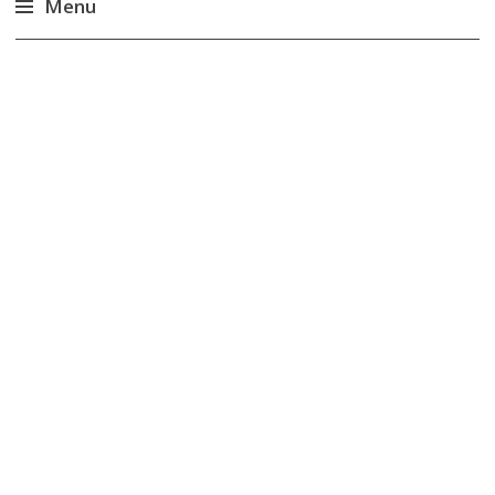
Menu
Accéder
au
contenu