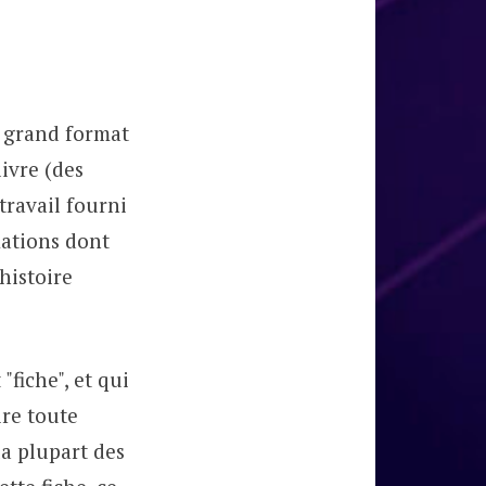
n grand format
livre (des
travail fourni
mations dont
'histoire
"fiche", et qui
ire toute
la plupart des