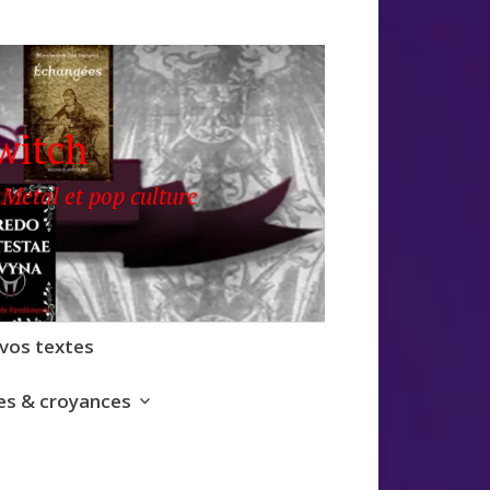
witch
 Metal et pop culture
 vos textes
s & croyances