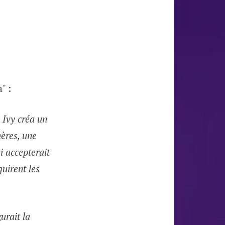
" :
 Ivy créa un
ères, une
i accepterait
quirent les
gurait la