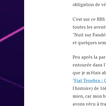
obligation de v
C'est sur ce BBS
toutes les avent
"Nuit sur Pandém
et quelques sema
Peu après la pa
entourée dans l'
que je m'étais a
"
Fiat Tenebra : 
l'histoire) de 1
mien, car mon b
avons vécu à tra