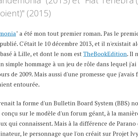
andémonia" (2013) et "Fiat Tenebra 
ient)" (2015)
émonia
" a été mon tout premier roman. Pas le premier
publié. C'était le 10 décembre 2013, et il n'existait 
basé à Lille, et dont le nom est
TheBookEdition
. Il
un simple hommage à un jeu de rôle dans lequel j'ai
urs de 2009. Mais aussi d'une promesse que j'avais fa
aient entourée.
prenait la forme d'un Bulletin Board System (BBS) n
b conçu sur le modèle d'un forum géant, à la manièr
ceux qui connaissent. Mais à la différence de Paran
inateur, le personnage que l'on créait sur Projet Iv