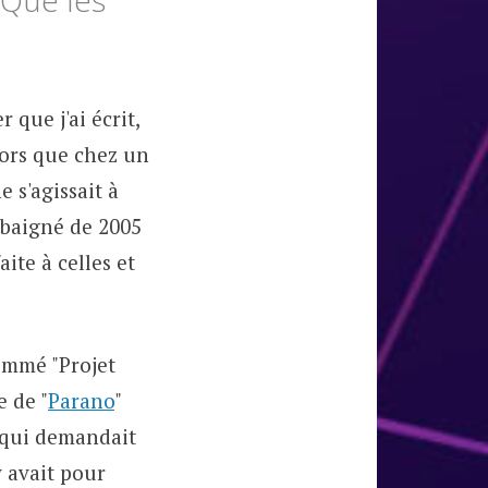
(Que les
 que j'ai écrit,
alors que chez un
 ne s'agissait à
 baigné de 2005
ite à celles et
ommé "Projet
e de "
Parano
"
o qui demandait
y avait pour