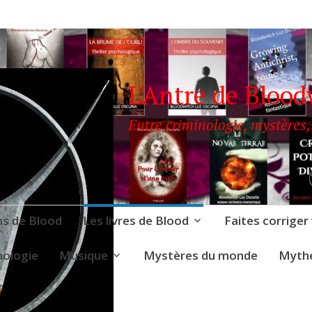
L'Antre de Blood
Entre criminologie, mystères,
ns de Blood
Les livres de Blood
Faites corriger
nologie
Musique
Mystères du monde
Mythe
LOODWITCH