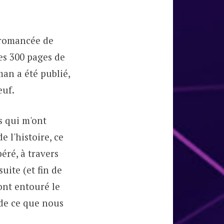
e romancée de
es 300 pages de
an a été publié,
euf.
s qui m'ont
e l'histoire, ce
éré, à travers
suite (et fin de
ont entouré le
 de ce que nous