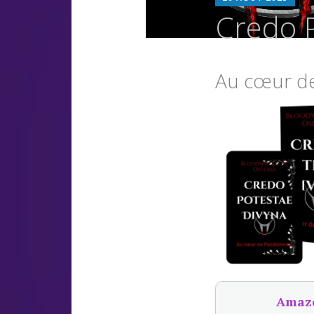
L
Credo P
O
Au cœur d
Amaz