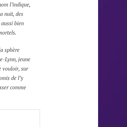
om l’indique,
a nuit, des
 aussi bien
mortels.
la sphère
te-Lynn, jeune
 vouloir, sur
romis de l’y
passer comme