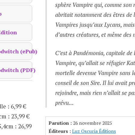
sphère Vampire qui, comme son n
o
abritait notamment des êtres de l
Vampires jusqu’aux Lycans, mais
dition
d’autres créatures, et même des 
odwitch (ePub)
C’est à Pandémonia, capitale de 
Vampire, qu’allait se réfugier Ka
odwitch (PDF)
mortelle devenue Vampire sans le
conseil de son Sire. Il lui avait p
rejoindre, mais rien n’allait se 
prévu…
le
:
6,99 €
1cm
:
23,99 €
Parution :
26 novembre 2025
5,4cm
:
26,99
Éditeurs :
Luz Oscuria Éditions