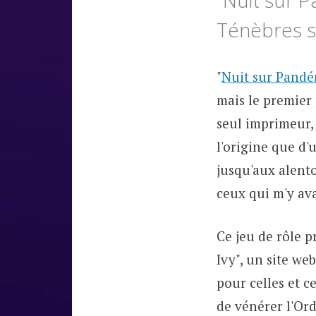
"Nuit sur P
Ténèbres so
"
Nuit sur Pand
mais le premier 
seul imprimeur, 
l'origine que d'
jusqu'aux alento
ceux qui m'y av
Ce jeu de rôle 
Ivy", un site we
pour celles et 
de vénérer l'Ord