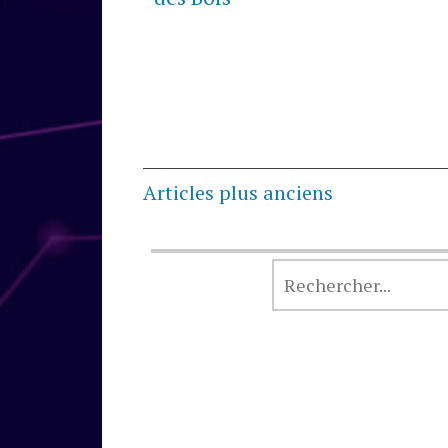
Navigation
Articles plus anciens
des
articles