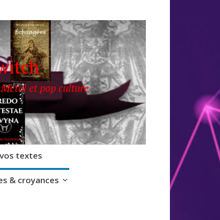
witch
 Metal et pop culture
 vos textes
s & croyances