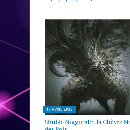
17 AVRIL 2023
Shubb-Niggurath, la Chèvre N
des Bois