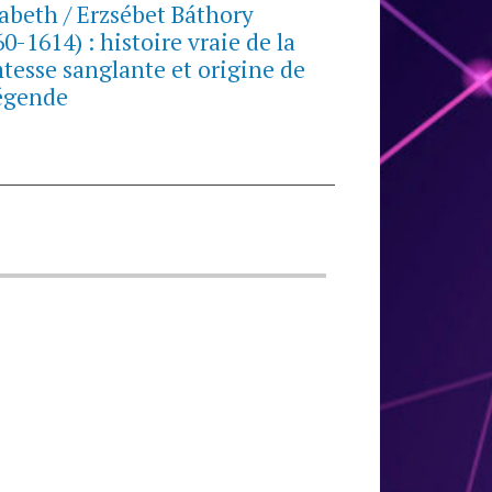
sabeth / Erzsébet Báthory
60-1614) : histoire vraie de la
tesse sanglante et origine de
légende