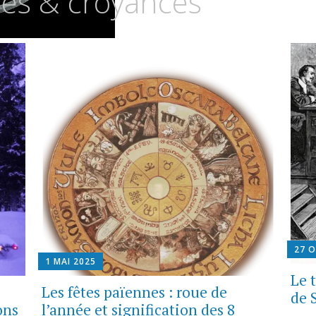
es & croyances
27 
1 MAI 2025
Le 
Les fêtes païennes : roue de
de 
ons
l’année et signification des 8