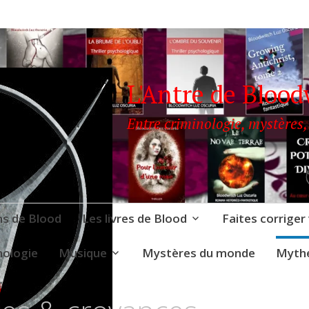
L'Antre de Blood
Entre criminologie, mystères,
ns de Blood
Les livres de Blood
Faites corriger
nologie
Musique
Mystères du monde
Mythe