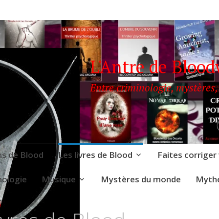
L'Antre de Blood
Entre criminologie, mystères,
ns de Blood
Les livres de Blood
Faites corriger
nologie
Musique
Mystères du monde
Mythe