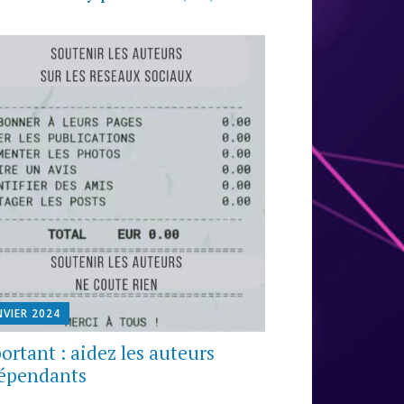
NVIER 2024
ortant : aidez les auteurs
épendants