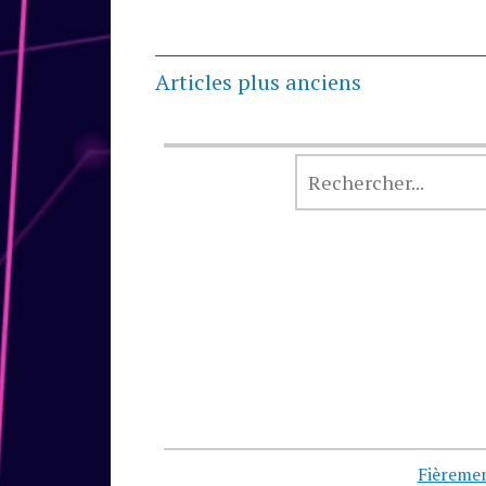
Navigation
Articles plus anciens
des
articles
Fièreme