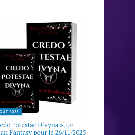
AOÛT 2025
redo Potestae Divyna », un
an Fantasy pour le 26/11/2025