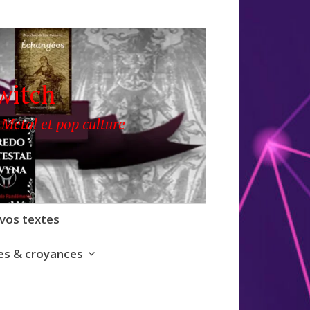
witch
 Metal et pop culture
 vos textes
s & croyances