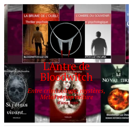
L'Antre de
Bloodwitch
Entre criminologie, mystères,
Metal et pop culture