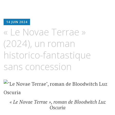
BLOODWITCH
14 JUIN 2024
LUZ
« Le Novae Terrae »
OSCURIA
(2024), un roman
historico-fantastique
sans concession
« Le Novae Terrae », roman de Bloodwitch Luz
Oscuria