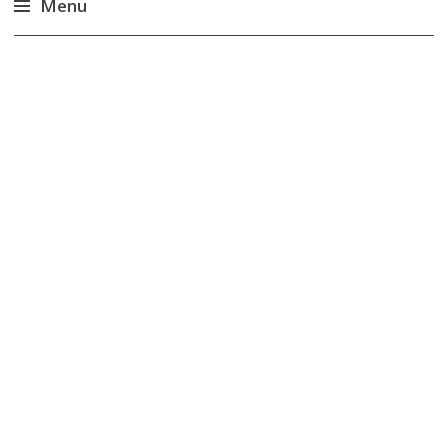
Menu
Accéder
au
contenu