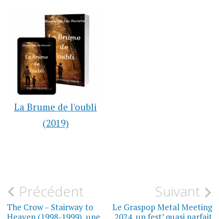
La Brume de l'oubli
(2019)
LES
Navigation
Précédent
Suivant
LIVRES
FEATURED
DE
de
The Crow – Stairway to
Le Graspop Metal Meeting
BLOOD
Heaven (1998-1999), une
2024, un fest’ quasi parfait