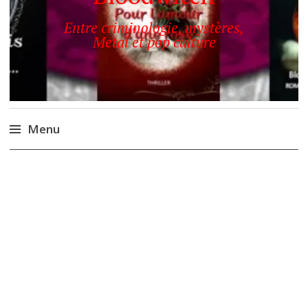
Entre criminologie, mystères,
Metal et pop culture
Menu
Accéder
au
contenu