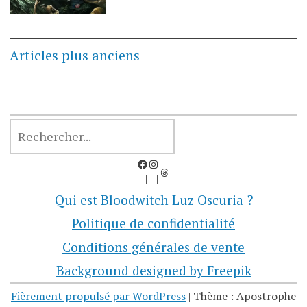
Navigation
Articles plus anciens
des
articles
RECHERCHER
Facebook
Instagram
Threads
Qui est Bloodwitch Luz Oscuria ?
Politique de confidentialité
Conditions générales de vente
Background designed by Freepik
Fièrement propulsé par WordPress
|
Thème : Apostrophe