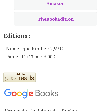
Amazon
TheBookEdition
Éditions :
Numérique Kindle
:
2,99 €
Papier 11x17cm
:
6,00 €
Résumé de "De Retour des Ténèbres" :