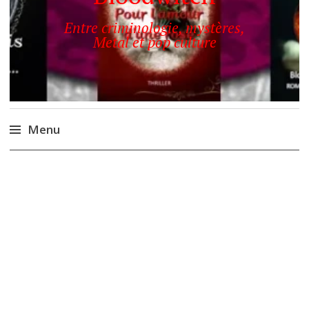
Entre criminologie, mystères,
Metal et pop culture
Menu
Accéder
au
contenu