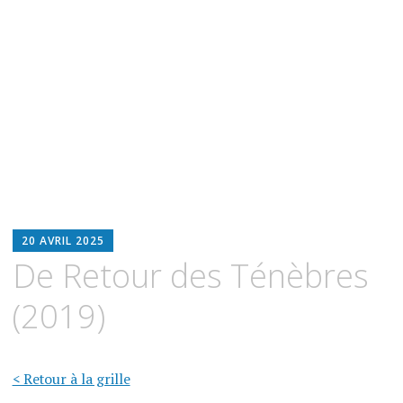
BLOODWITCH
20 AVRIL 2025
LUZ
De Retour des Ténèbres
OSCURIA
(2019)
< Retour à la grille