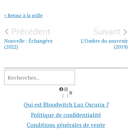
< Retour à la grille
Navigation
Précédent
Suivant
de
Nouvelle : Échangées
L’Ombre du souvenir
(2022)
(2019)
l’article
RECHERCHER
Facebook
Instagram
Threads
Qui est Bloodwitch Luz Oscuria ?
Politique de confidentialité
Conditions générales de vente