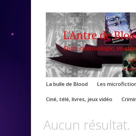
L'Antre de Blo
Entre criminologie, mystèr
Accéder
La bulle de Blood
Les microfictio
au
contenu
Ciné, télé, livres, jeux vidéo
Crimi
Aucun résultat.