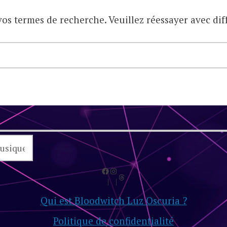
os termes de recherche. Veuillez réessayer avec dif
RECHERCHER
Facebook
Instagram
Threads
Qui est Bloodwitch Luz Oscuria ?
Politique de confidentialité