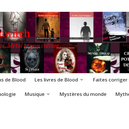
odwitch
es, Metal et pop culture
ns de Blood
Les livres de Blood
Faites corriger
nologie
Musique
Mystères du monde
Mythe