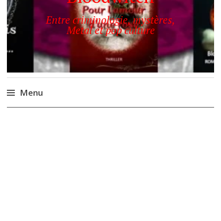
Entre criminologie, mystères,
Metal et pop culture
Menu
Accéder
au
contenu