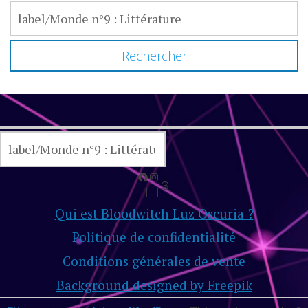
RECHERCHER :
RECHERCHER
Facebook
Instagram
Threads
Qui est Bloodwitch Luz Oscuria ?
Politique de confidentialité
Conditions générales de vente
Background designed by Freepik