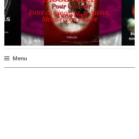
Entre criminologie, mystères,
Metal et pop culture
Menu
Accéder
au
contenu