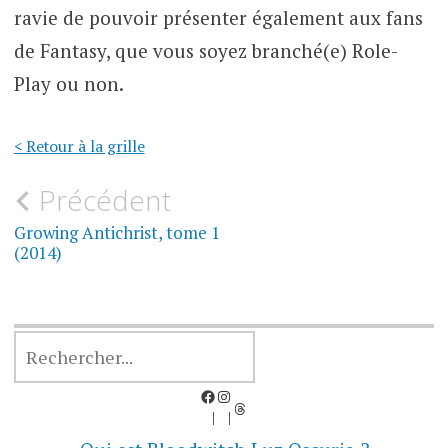
ravie de pouvoir présenter également aux fans
de Fantasy, que vous soyez branché(e) Role-
Play ou non.
< Retour à la grille
Navigation
Précédent
de
Growing Antichrist, tome 1
(2014)
l’article
RECHERCHER
Facebook
Instagram
Threads