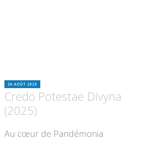
BLOODWITCH
26 AOÛT 2025
LUZ
Credo Potestae Divyna
OSCURIA
(2025)
Au cœur de Pandémonia