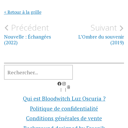
< Retour à la grille
Navigation
Précédent
Suivant
de
Nouvelle : Échangées
L’Ombre du souvenir
(2022)
(2019)
l’article
RECHERCHER
Facebook
Instagram
Threads
Qui est Bloodwitch Luz Oscuria ?
Politique de confidentialité
Conditions générales de vente