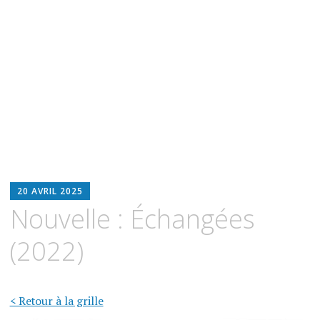
BLOODWITCH
20 AVRIL 2025
LUZ
Nouvelle : Échangées
OSCURIA
(2022)
< Retour à la grille