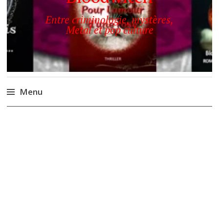
Entre criminologie, mystères,
Metal et pop culture
Menu
Accéder
au
contenu