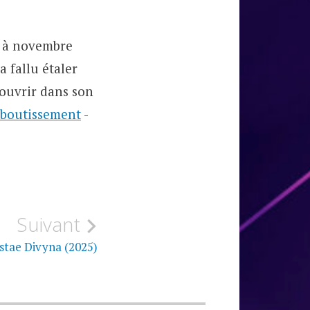
e à novembre
 fallu étaler
couvrir dans son
aboutissement
-
Suivant
stae Divyna (2025)