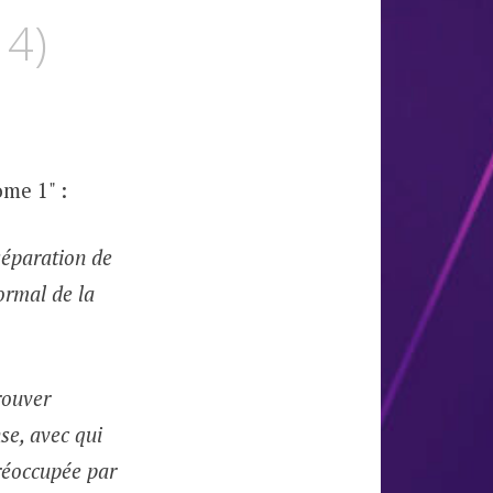
14)
me 1" :
 séparation de
ormal de la
trouver
se, avec qui
Préoccupée par