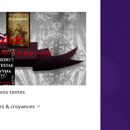
witch
 Metal et pop culture
 vos textes
s & croyances