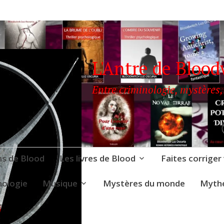
L'Antre de Blood
Entre criminologie, mystères,
ns de Blood
Les livres de Blood
Faites corriger
nologie
Musique
Mystères du monde
Mythe
LOODWITCH