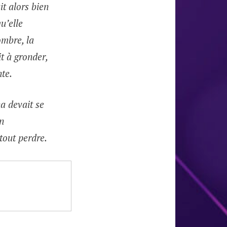
it alors bien
u’elle
ombre, la
t à gronder,
nte.
na devait se
en
tout perdre.