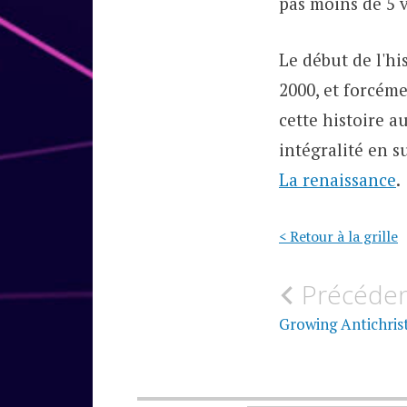
pas moins de 5 
Le début de l'hi
2000, et forcéme
cette histoire a
intégralité en s
La renaissance
.
< Retour à la grille
Navigati
Précéde
de
Growing Antichrist
l’article