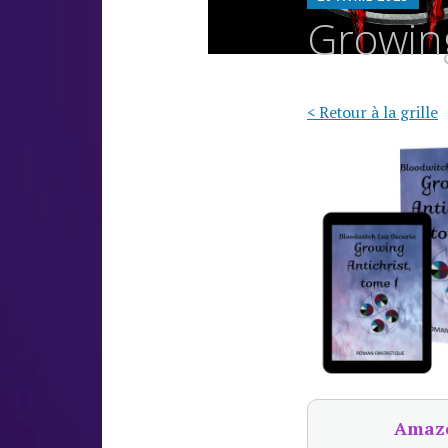
L
Growing
O
< Retour à la grille
Amaz