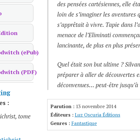
des pensées cartésiennes, elle éta
o
loin de s’imaginer les aventures q
s’apprêtait à vivre. Tapie dans l’
dition
menace de l’Eliminati commençai
lancinante, de plus en plus prése
odwitch (ePub)
Quel était son but ultime ? Silva
odwitch (PDF)
préparer à aller de découvertes 
déconvenues… peut-être jusqu’à 
ing
es :
Parution :
13 novembre 2014
Éditeurs :
Luz Oscuria Éditions
christ, tome
Genres :
Fantastique
ichrist,