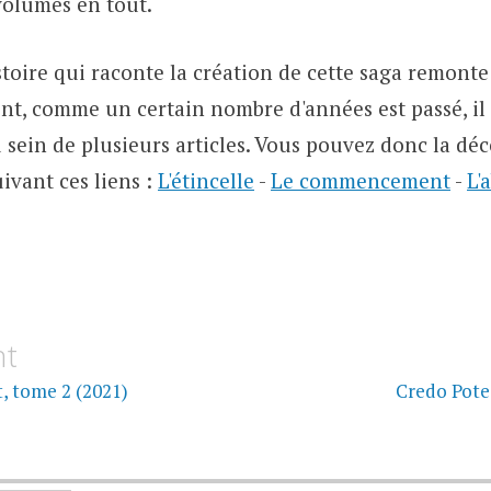
volumes en tout.
stoire qui raconte la création de cette saga remont
nt, comme un certain nombre d'années est passé, il a
u sein de plusieurs articles. Vous pouvez donc la dé
uivant ces liens :
L'étincelle
-
Le commencement
-
L'
on
nt
, tome 2 (2021)
Credo Pote