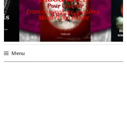
Entre criminologie, mystères,
Metal et pop culture
Menu
Accéder
au
contenu