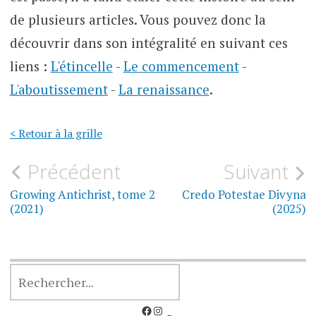
de plusieurs articles. Vous pouvez donc la
découvrir dans son intégralité en suivant ces
liens :
L'étincelle
-
Le commencement
-
L'aboutissement
-
La renaissance
.
< Retour à la grille
Navigation
Précédent
Suivant
de
Growing Antichrist, tome 2
Credo Potestae Divyna
(2021)
(2025)
l’article
RECHERCHER
Facebook
Instagram