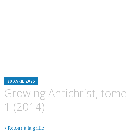
BLOODWITCH
20 AVRIL 2025
LUZ
Growing Antichrist, tome
OSCURIA
1 (2014)
< Retour à la grille