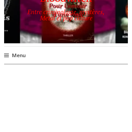
Entre criminologie, mystères,
Metal et pop culture
Menu
Accéder
au
contenu