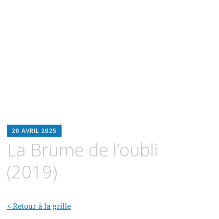
BLOODWITCH
20 AVRIL 2025
LUZ
La Brume de l’oubli
OSCURIA
(2019)
< Retour à la grille