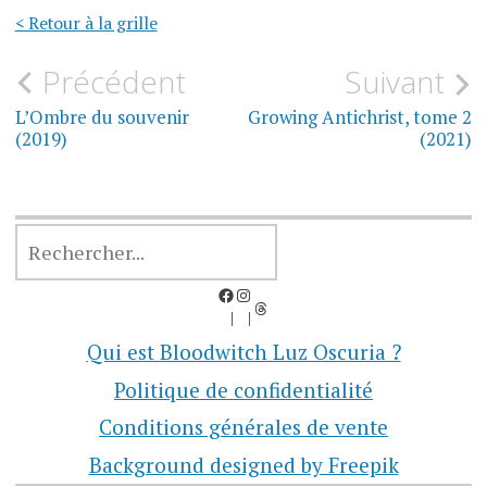
< Retour à la grille
Navigation
Précédent
Suivant
de
L’Ombre du souvenir
Growing Antichrist, tome 2
(2019)
(2021)
l’article
RECHERCHER
Facebook
Instagram
Threads
Qui est Bloodwitch Luz Oscuria ?
Politique de confidentialité
Conditions générales de vente
Background designed by Freepik