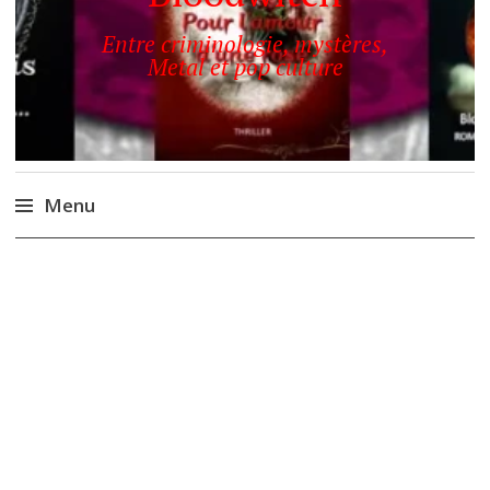
Entre criminologie, mystères,
Metal et pop culture
Menu
Accéder
au
contenu