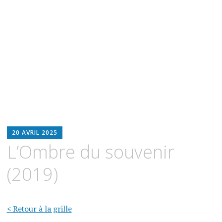
BLOODWITCH
20 AVRIL 2025
LUZ
L’Ombre du souvenir
OSCURIA
(2019)
< Retour à la grille