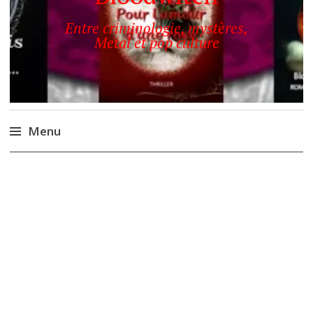
Entre criminologie, mystères,
Metal et pop culture
Menu
Accéder
au
contenu