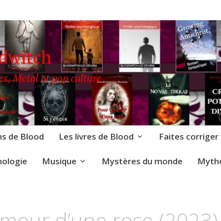
odwitch
es, Metal et pop culture
ns de Blood
Les livres de Blood
Faites corriger
nologie
Musique
Mystères du monde
Mythe
LOODWITCH
UZ
amour d’une rose (2023)
SCURIA