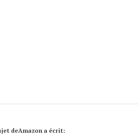
jet de
Amazon
a écrit: