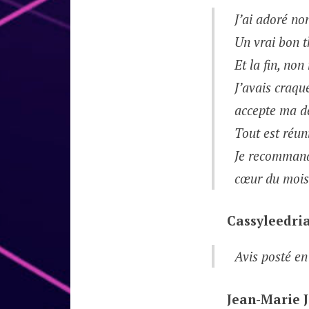
J’ai adoré no
Un vrai bon th
Et la fin, non
J’avais craqué
accepte ma d
Tout est réuni
Je recommande
cœur du mois 
Cassyleedri
Avis posté en
Jean-Marie