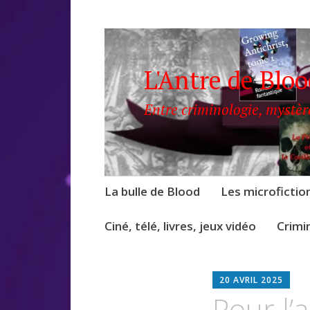
L'Antre de Blo
Entre criminologie, mystèr
Accéder
La bulle de Blood
Les microfictio
au
contenu
Ciné, télé, livres, jeux vidéo
Crimi
B
20 AVRIL 2025
L
Pour l’
O