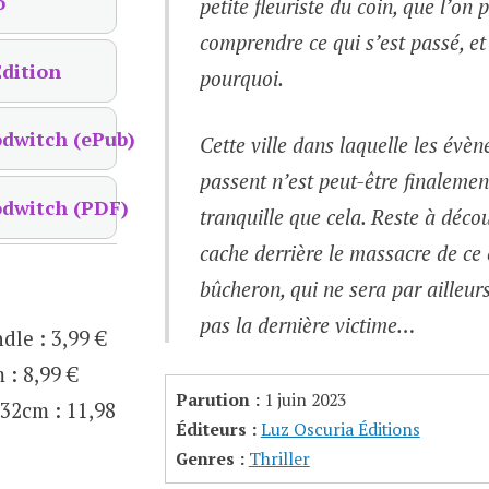
o
petite fleuriste du coin, que l’on 
comprendre ce qui s’est passé, et
dition
pourquoi.
odwitch (ePub)
Cette ville dans laquelle les évè
passent n’est peut-être finalemen
odwitch (PDF)
tranquille que cela. Reste à décou
cache derrière le massacre de ce
bûcheron, qui ne sera par ailleur
pas la dernière victime…
ndle
:
3,99 €
m
:
8,99 €
Parution :
1 juin 2023
,32cm
:
11,98
Éditeurs :
Luz Oscuria Éditions
Genres :
Thriller