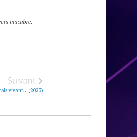
ivers macabre.
Suivant
étais vivant… (2023)