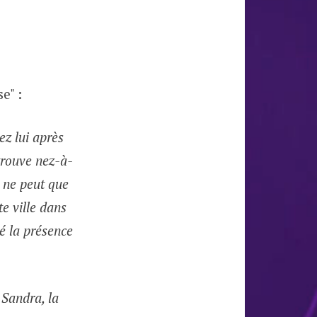
e" :
z lui après
trouve nez-à-
n ne peut que
te ville dans
té la présence
 Sandra, la