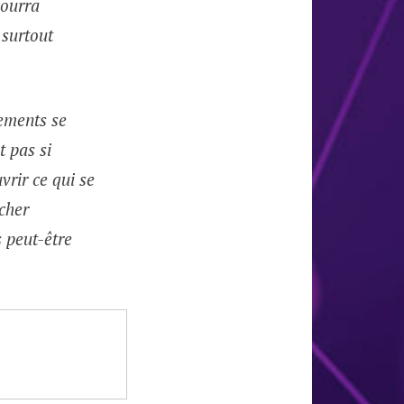
pourra
 surtout
nements se
t pas si
vrir ce qui se
 cher
s peut-être