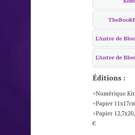
Kob
TheBookE
L'Antre de Blo
L'Antre de Blo
Éditions :
Numérique Ki
Papier 11x17c
Papier 12,7x20
€