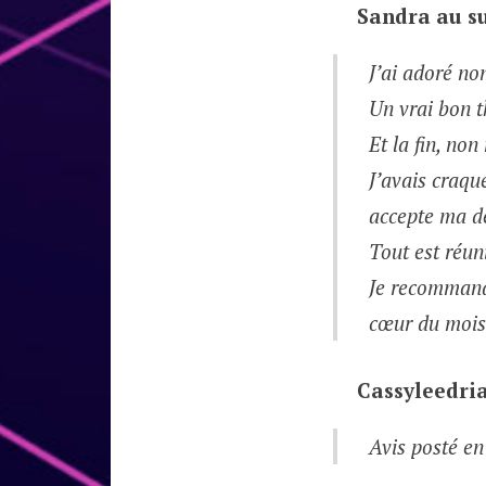
Sandra
au su
J’ai adoré no
Un vrai bon th
Et la fin, non
J’avais craqué
accepte ma d
Tout est réuni
Je recommande
cœur du mois 
Cassyleedri
Avis posté en