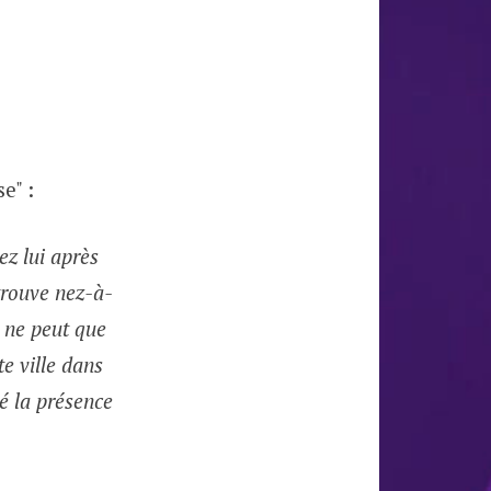
e" :
z lui après
trouve nez-à-
n ne peut que
te ville dans
té la présence