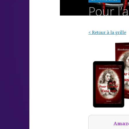
L
Pour l’
O
< Retour à la grille
Amaz