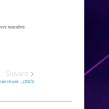
ivers macabre.
Suivant
étais vivant… (2023)