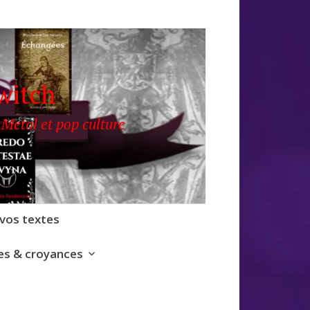
witch
 Metal et pop culture
 vos textes
s & croyances