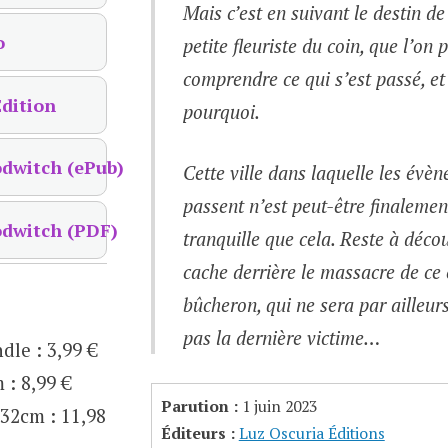
Mais c’est en suivant le destin de
o
petite fleuriste du coin, que l’on 
comprendre ce qui s’est passé, et
dition
pourquoi.
odwitch (ePub)
Cette ville dans laquelle les évè
passent n’est peut-être finalemen
odwitch (PDF)
tranquille que cela. Reste à décou
cache derrière le massacre de ce
bûcheron, qui ne sera par ailleur
pas la dernière victime…
ndle
:
3,99 €
m
:
8,99 €
Parution :
1 juin 2023
,32cm
:
11,98
Éditeurs :
Luz Oscuria Éditions