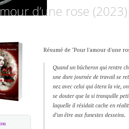
UZ
amour d’une rose (2023)
SCURIA
Résumé de "Pour l'amour d'une ros
Quand un bûcheron qui rentre che
une dure journée de travail se re
nez avec celui qui ôtera la vie, o
se douter que la si tranquille peti
laquelle il résidait cache en réali
d’un être aux funestes desseins.
on