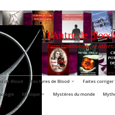
L'Antre de Blood
Entre criminologie, mystères,
ns de Blood
Les livres de Blood
Faites corriger
nologie
Musique
Mystères du monde
Mythe
LOODWITCH