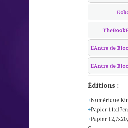
Kob
TheBookE
L'Antre de Blo
L'Antre de Blo
Éditions :
Numérique Ki
Papier 11x17c
Papier 12,7x20