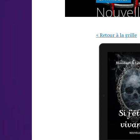
L
Nouvelle
O
< Retour à la grille