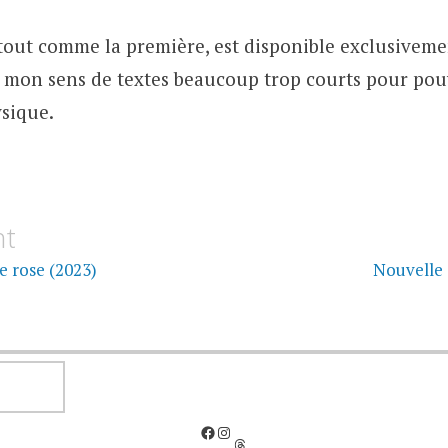
 tout comme la première, est disponible exclusivem
 à mon sens de textes beaucoup trop courts pour pou
sique.
on
nt
e rose (2023)
Nouvelle 
RECHERCHER
Facebook
Instagram
Threads