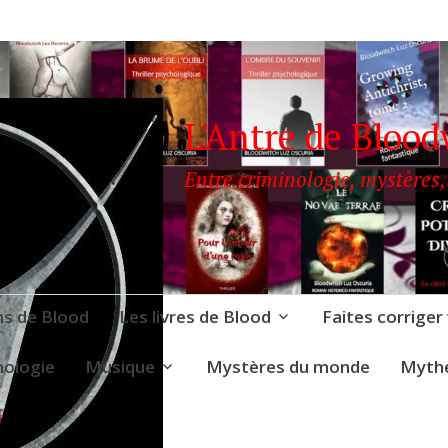
L'Antre de Blood
Entre criminologie, mystères,
ns de Blood
Les livres de Blood
Faites corriger
nologie
Musique
Mystères du monde
Mythe
LOODWITCH