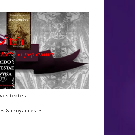
witch
 Metal et pop culture
 vos textes
s & croyances