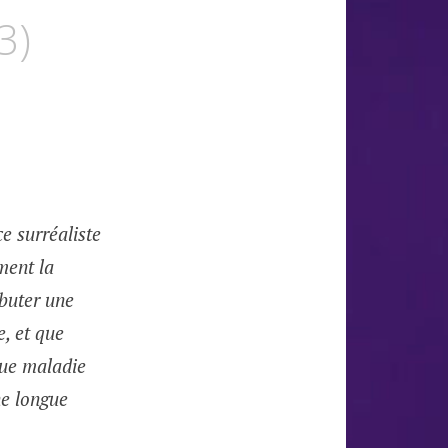
3)
e surréaliste
ment la
ébuter une
e, et que
gue maladie
ne longue