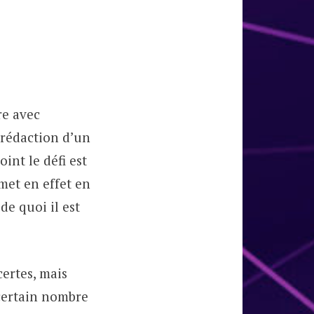
re avec
a rédaction d’un
int le défi est
met en effet en
de quoi il est
certes, mais
 certain nombre