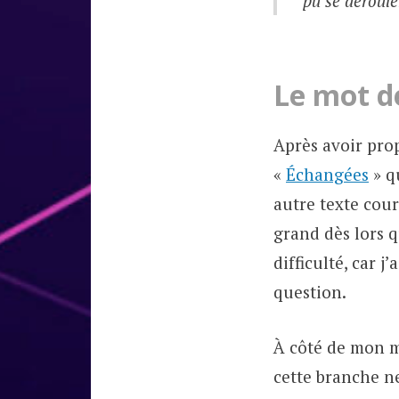
pu se dérouler
Le mot de
Après avoir pro
«
Échangées
» qu
autre texte cour
grand dès lors q
difficulté, car 
question.
À côté de mon mé
cette branche n