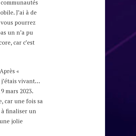
ses communautés
bile. J’ai à de
t vous pourrez
pas un n’a pu
ore, car c’est
 Après «
i j’étais vivant…
 19 mars 2023.
 car une fois sa
à finaliser un
une jolie