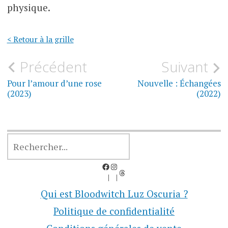
physique.
< Retour à la grille
Navigation
Précédent
Suivant
de
Pour l’amour d’une rose
Nouvelle : Échangées
(2023)
(2022)
l’article
RECHERCHER
Facebook
Instagram
Threads
Qui est Bloodwitch Luz Oscuria ?
Politique de confidentialité