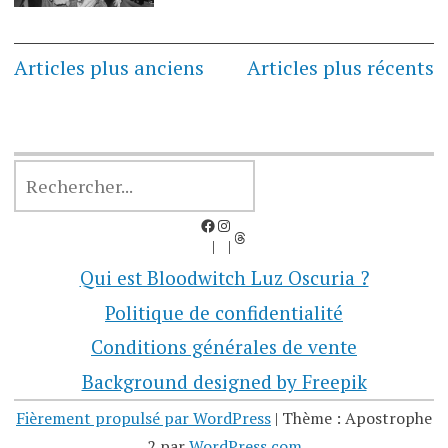
Navigation
Articles plus anciens
Articles plus récents
des
articles
RECHERCHER
Facebook
Instagram
Threads
Qui est Bloodwitch Luz Oscuria ?
Politique de confidentialité
Conditions générales de vente
Background designed by Freepik
Fièrement propulsé par WordPress
|
Thème : Apostrophe
2 par
WordPress.com