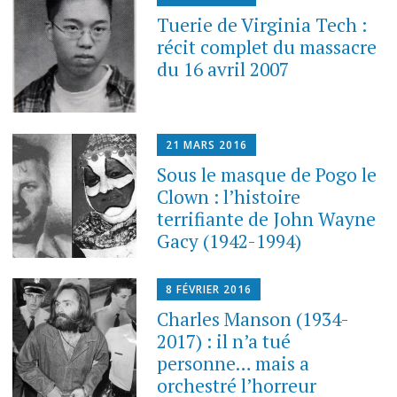
Tuerie de Virginia Tech :
récit complet du massacre
du 16 avril 2007
21 MARS 2016
Sous le masque de Pogo le
Clown : l’histoire
terrifiante de John Wayne
Gacy (1942-1994)
8 FÉVRIER 2016
Charles Manson (1934-
2017) : il n’a tué
personne… mais a
orchestré l’horreur