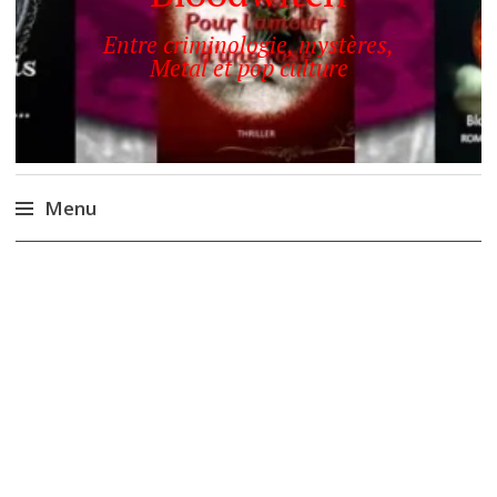
Entre criminologie, mystères,
Metal et pop culture
Menu
Accéder
au
contenu