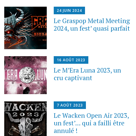
24 JUIN 2024
Le Graspop Metal Meeting
2024, un fest’ quasi parfait
16 AOÛT 2023
Le M’Era Luna 2023, un
cru captivant
7 AOÛT 2023
Le Wacken Open Air 2023,
un fest’… qui a failli être
annulé !