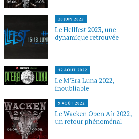
20 JUIN 2023
Le Hellfest 2023, une
dynamique retrouvée
12 AOÛT 2022
Le M’Era Luna 2022,
inoubliable
9 AOÛT 2022
Le Wacken Open Air 2022,
un retour phénoménal