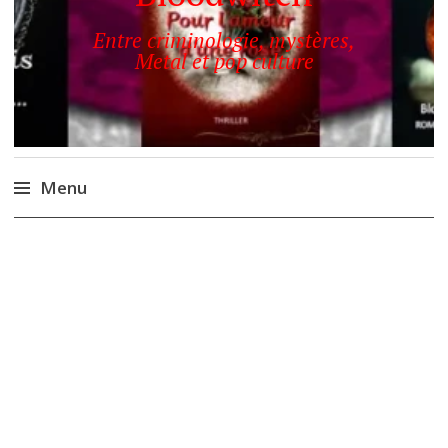
Entre criminologie, mystères,
Metal et pop culture
Menu
Accéder
au
contenu