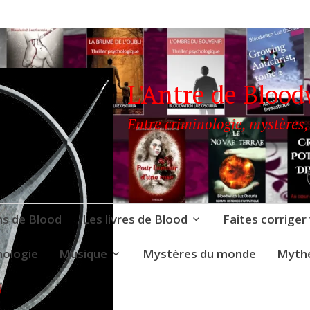
L'Antre de Blood
Entre criminologie, mystères,
ns de Blood
Les livres de Blood
Faites corriger
nologie
Musique
Mystères du monde
Mythe
ODWITCH