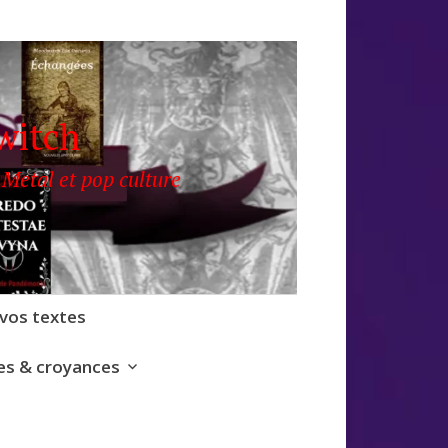
witch
 Metal et pop culture
 vos textes
s & croyances