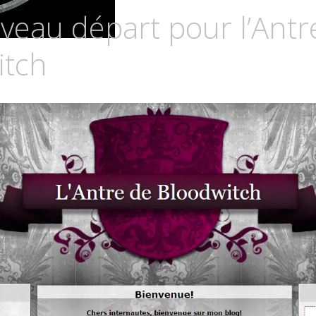
eau départ pour l’Antr
URIA
itch