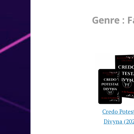
Genre : 
Credo Potes
Divyna (20