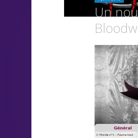
LUZ
Un nouv
OSC
Bloodw