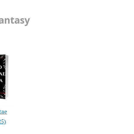
Fantasy
tae
25)