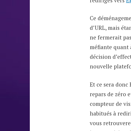
redirigés vers
E
Ce déménagemen
d’URL, mais éta
ne fermerait pas
méfiante quant à
décision d’effe
nouvelle platef
Et ce sera donc 
repars de zéro e
compteur de visit
habitués à redi
vous retrouverez