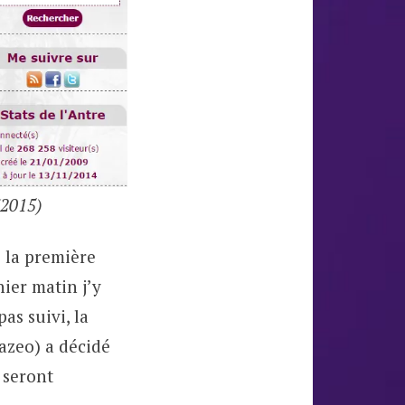
(2015)
 la première
hier matin j’y
as suivi, la
Kazeo) a décidé
o seront