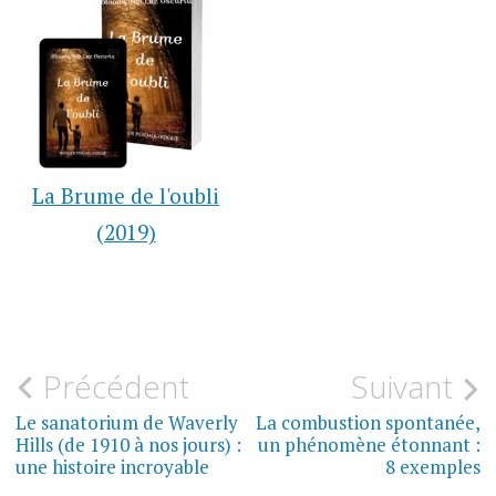
La Brume de l'oubli
(2019)
Navigation
Précédent
Suivant
MUSIQUE
de
Le sanatorium de Waverly
La combustion spontanée,
CRIMINOLOGIE
Hills (de 1910 à nos jours) :
un phénomène étonnant :
l’article
une histoire incroyable
8 exemples