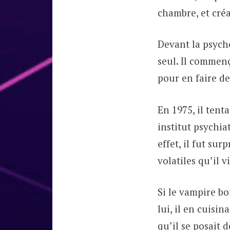
chambre, et cré
Devant la psycho
seul. Il commenç
pour en faire de
En 1975, il tent
institut psychi
effet, il fut sur
volatiles qu’il 
Si le vampire bo
lui, il en cuis
qu’il se posait 