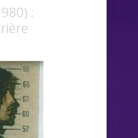
980) :
rière