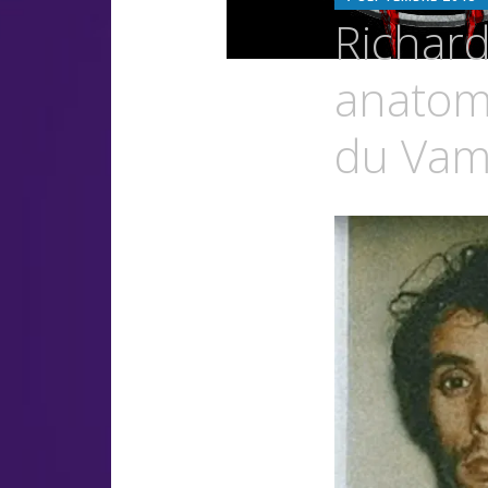
Richard
anatomi
du Vam