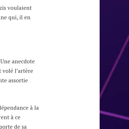
zis voulaient
ne qui, il en
. Une anecdote
 volé l’artère
te assortie
 dépendance à la
rent à ce
porte de sa