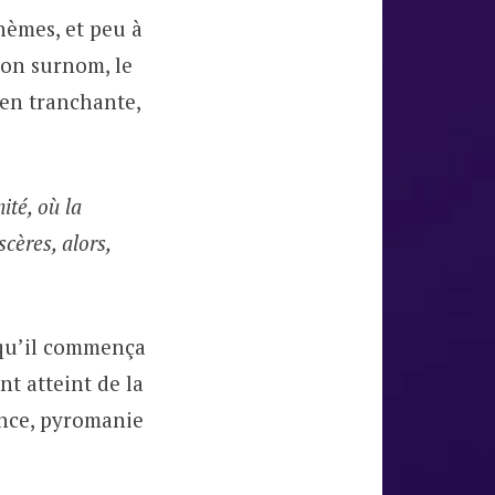
hèmes, et peu à
son surnom, le
ien tranchante,
ité, où la
scères, alors,
e qu’il commença
t atteint de la
ence, pyromanie