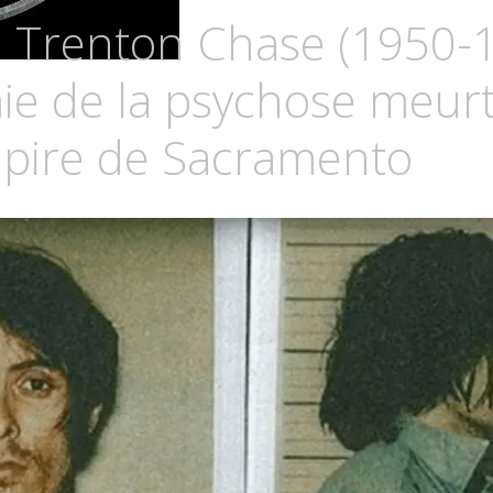
LUZ
 Trenton Chase (1950-1
OSCURIA
e de la psychose meurt
pire de Sacramento