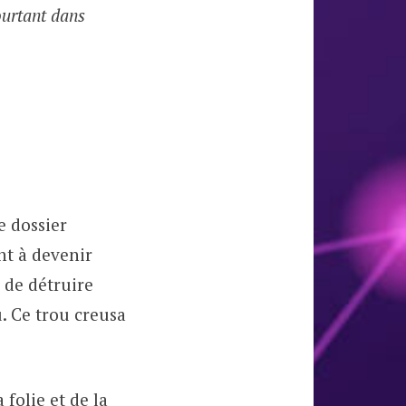
ourtant dans
e dossier
nt à devenir
 de détruire
u. Ce trou creusa
 folie et de la