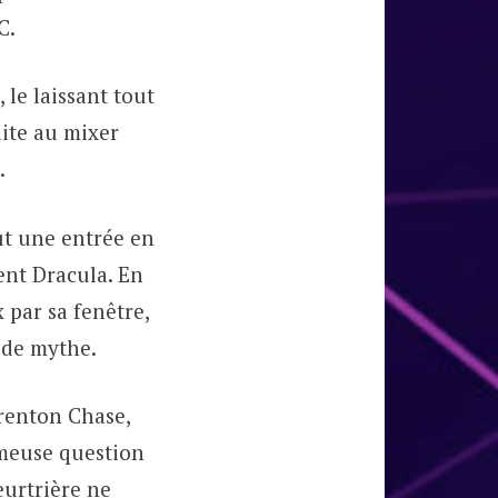
C.
 le laissant tout
uite au mixer
.
lut une entrée en
ent Dracula. En
x par sa fenêtre,
r de mythe.
Trenton Chase,
ameuse question
eurtrière ne