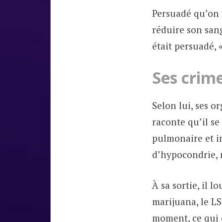
Persuadé qu’on v
réduire son sang
était persuadé, 
Ses crim
Selon lui, ses o
raconte qu’il se
pulmonaire et i
d’hypocondrie, m
À sa sortie, il 
marijuana, le LS
moment, ce qui 