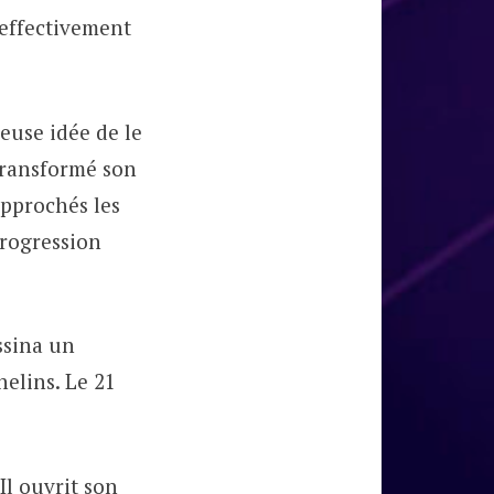
 effectivement
neuse idée de le
 transformé son
approchés les
progression
ssina un
elins. Le 21
 Il ouvrit son