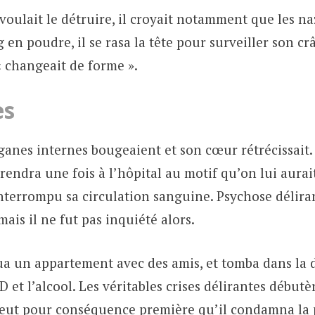
oulait le détruire, il croyait notamment que les na
 en poudre, il se rasa la tête pour surveiller son crâ
« changeait de forme ».
es
rganes internes bougeaient et son cœur rétrécissait
 rendra une fois à l’hôpital au motif qu’on lui aurait
nterrompu sa circulation sanguine. Psychose déliran
ais il ne fut pas inquiété alors.
loua un appartement avec des amis, et tomba dans la
D et l’alcool. Les véritables crises délirantes débutè
eut pour conséquence première qu’il condamna la 