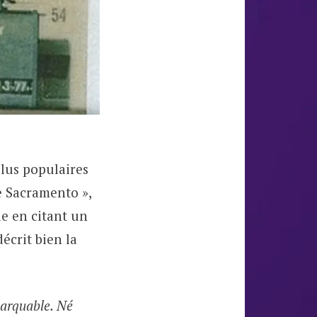
plus populaires
e Sacramento »,
le en citant un
écrit bien la
marquable. Né