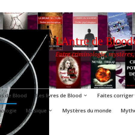
L'Antre de Blood
Entre criminologie, mystères,
ns de Blood
Les livres de Blood
Faites corriger
nologie
Musique
Mystères du monde
Mythe
BLOODWITCH