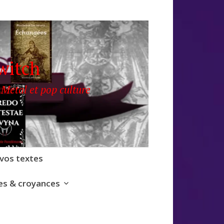
witch
 Metal et pop culture
 vos textes
s & croyances