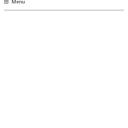
Menu
Accéder
au
contenu