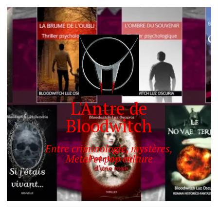
L'Antre de
Bloodwitch
Entre criminologie, mystères,
Metal et pop culture