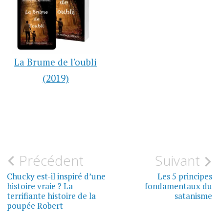
La Brume de l'oubli
(2019)
Navigation
Précédent
Suivant
CINÉ,
TÉLÉ,
de
Chucky est-il inspiré d’une
Les 5 principes
LIVRES,
JEUX
histoire vraie ? La
fondamentaux du
VIDÉO
l’article
terrifiante histoire de la
satanisme
poupée Robert
CROYANCES