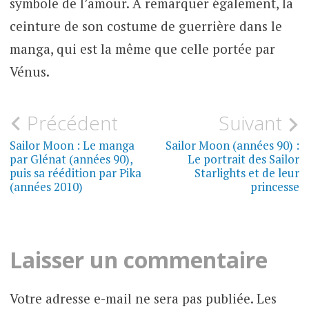
symbole de l’amour. A remarquer également, la
ceinture de son costume de guerrière dans le
manga, qui est la même que celle portée par
Vénus.
Navigation
Précédent
Suivant
CINÉ,
TÉLÉ,
de
Sailor Moon : Le manga
Sailor Moon (années 90) :
LIVRES,
JEUX
par Glénat (années 90),
Le portrait des Sailor
VIDÉO
l’article
puis sa réédition par Pika
Starlights et de leur
(années 2010)
princesse
Laisser un commentaire
Votre adresse e-mail ne sera pas publiée.
Les