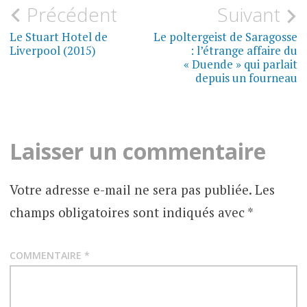
Navigation
Précédent
Suivant
MYSTÈRES
DU
de
Le Stuart Hotel de
Le poltergeist de Saragosse
MONDE
Liverpool (2015)
: l’étrange affaire du
l’article
« Duende » qui parlait
depuis un fourneau
Laisser un commentaire
Votre adresse e-mail ne sera pas publiée.
Les
champs obligatoires sont indiqués avec
*
COMMENTAIRE
*