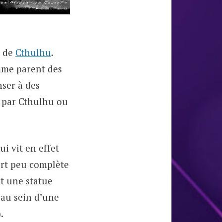
e de
Cthulhu
.
me parent des
ser à des
e par Cthulhu ou
ui vit en effet
fort peu complète
t une statue
 au sein d’une
.