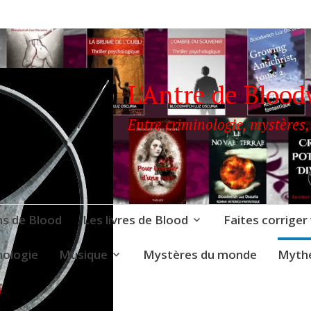
L'Antre de Blood
Entre criminologie, mystères,
ns de Blood
Les livres de Blood
Faites corriger
nologie
Musique
Mystères du monde
Mythe
OODWITCH