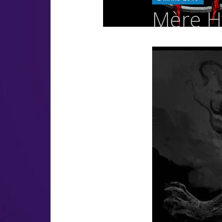
LU
Mère H
OS