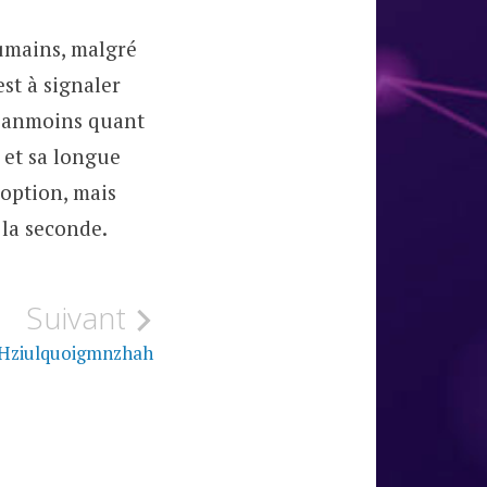
umains, malgré
est à signaler
néanmoins quant
 et sa longue
 option, mais
 la seconde.
Suivant
Hziulquoigmnzhah