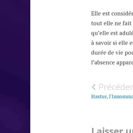
Elle est consid
tout elle ne fait
qu’elle est adu
à savoir si elle
durée de vie pou
l’absence appare
MYTHES
Navigati
Précéde
&
CROYANCES
de
Hastur, l'Innomm
MYTHOLOGIE
LOVECRAFTIENNE
l’article
Laisser 