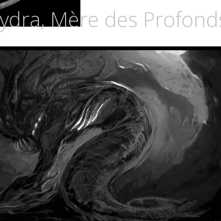
Z
ydra, Mère des Profond
CURIA