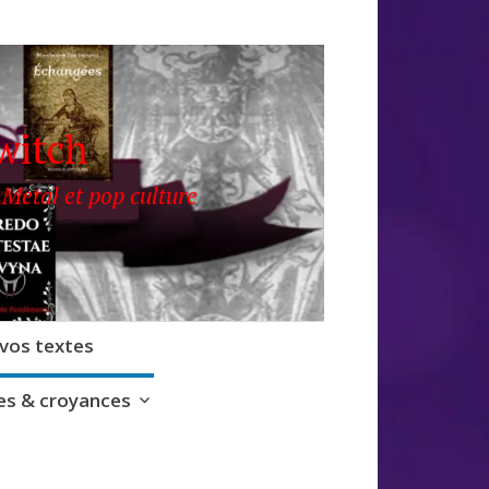
witch
 Metal et pop culture
 vos textes
s & croyances