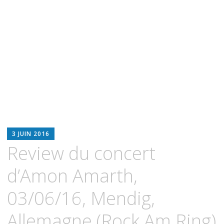
BLOODWITCH
3 JUIN 2016
LUZ
Review du concert
OSCURIA
d’Amon Amarth,
03/06/16, Mendig,
Allemagne (Rock Am Ring)