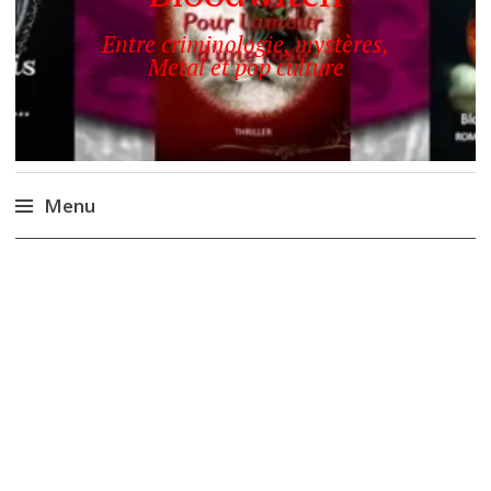
Entre criminologie, mystères,
Metal et pop culture
Menu
Accéder
au
contenu