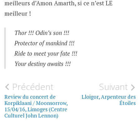
meilleurs d’Amon Amarth, si ce n’est LE
meilleur !
Thor !!! Odin’s son !!!
Protector of mankind !!!
Ride to meet your fate !!!
Your destiny awaits !!!
Navigation
Précédent
Suivant
MUSIQUE
de
Review du concert de
Lloigor, Arpenteur des
CONCERTS
Korpiklaani / Moonsorrow,
Étoiles
l’article
15/04/16, Limoges (Centre
Culturel John Lennon)