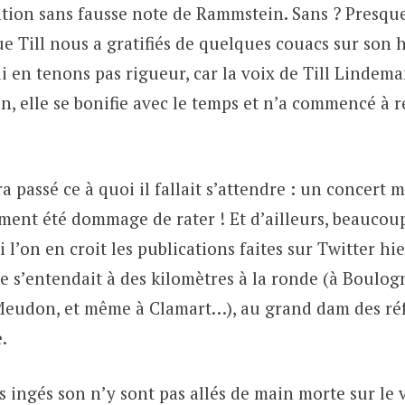
ation sans fausse note de Rammstein. Sans ? Presqu
e Till nous a gratifiés de quelques couacs sur so
ui en tenons pas rigueur, car la voix de Till Lindema
n, elle se bonifie avec le temps et n’a commencé à
sera passé ce à quoi il fallait s’attendre : un concer
iment été dommage de rater ! Et d’ailleurs, beaucou
si l’on en croit les publications faites sur Twitter h
ue s’entendait à des kilomètres à la ronde (à Boulogn
eudon, et même à Clamart…), au grand dam des réfr
.
es ingés son n’y sont pas allés de main morte sur le