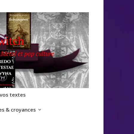
witch
 Metal et pop culture
 vos textes
s & croyances