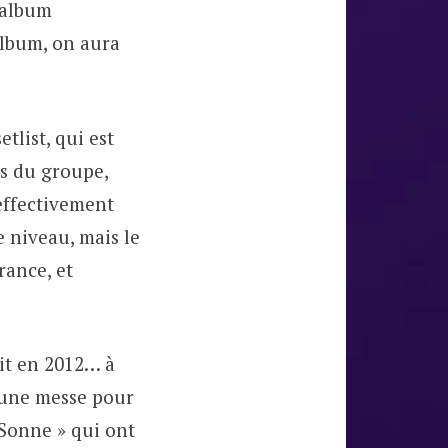
’album
 album, on aura
tlist, qui est
ns du groupe,
 effectivement
e niveau, mais le
rance, et
ait en 2012… à
une messe pour
« Sonne » qui ont