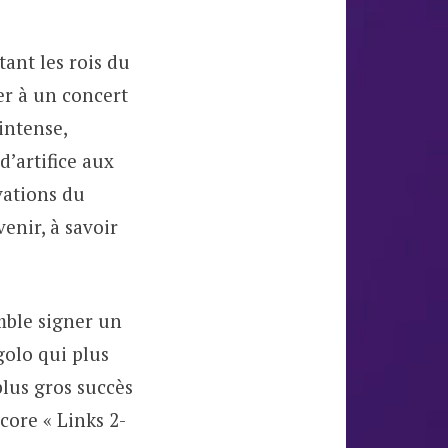
tant les rois du
er à un concert
intense,
d’artifice aux
vations du
enir, à savoir
emble signer un
golo qui plus
 plus gros succès
core « Links 2-