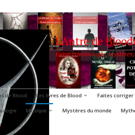
L'Antre de Blood
Entre criminologie, mystères,
ns de Blood
Les livres de Blood
Faites corriger
nologie
Musique
Mystères du monde
Mythe
OODWITCH