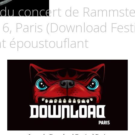
Z
 du concert de Rammste
CURIA
6, Paris (Download Festi
 époustouflant