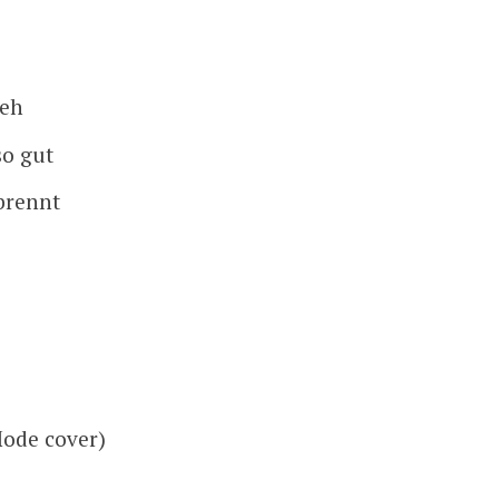
weh
so gut
brennt
ode cover)