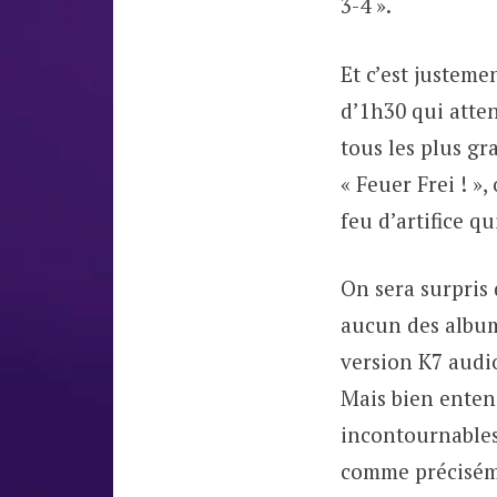
3-4 ».
Et c’est justeme
d’1h30 qui atten
tous les plus gr
« Feuer Frei ! »,
feu d’artifice q
On sera surpris 
aucun des albums
version K7 audio
Mais bien entend
incontournables 
comme préciséme