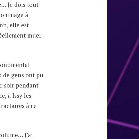
e… Je dois tout
n hommage à
nn, elle est
 réellement muer
t monumental
p de gens ont pu
ier soir pendant
e, à Issy les
actaires à ce
 volume… J’ai