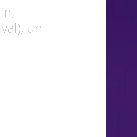
in,
val), un