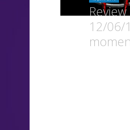
LU
Review
OS
12/06/1
moment