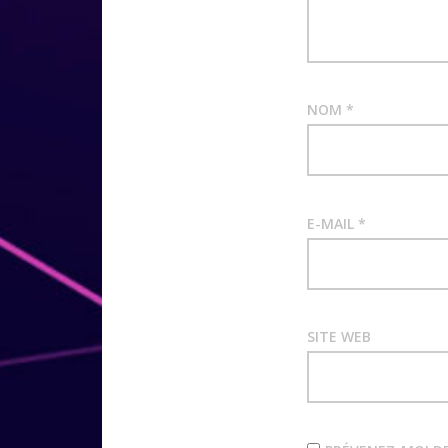
NOM
*
E-MAIL
*
SITE WEB