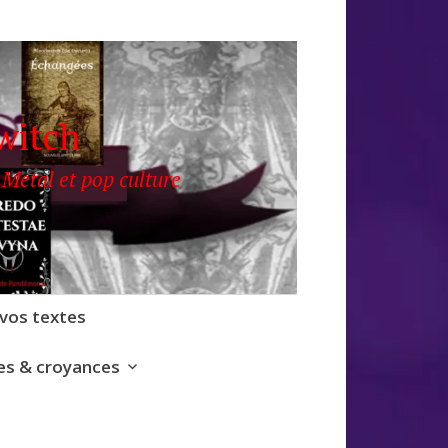
witch
 Metal et pop culture
 vos textes
s & croyances