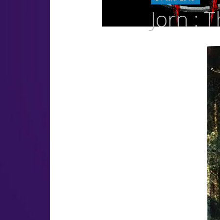
LUZ
Jorn : 
OSC