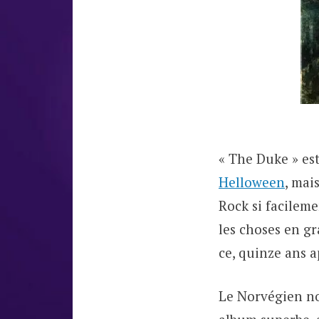
« The Duke » es
Helloween
, mai
Rock si facileme
les choses en gr
ce, quinze ans a
Le Norvégien no