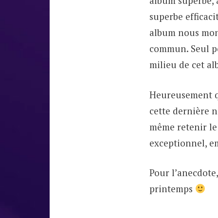
album superbe, 
superbe efficaci
album nous mont
commun. Seul poi
milieu de cet al
Heureusement que
cette dernière n
même retenir le
exceptionnel, em
Pour l’anecdote,
printemps