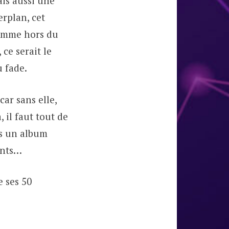
is aussi une
erplan, cet
homme hors du
ce serait le
u fade.
ar sans elle,
 il faut tout de
is un album
ants…
e ses 50