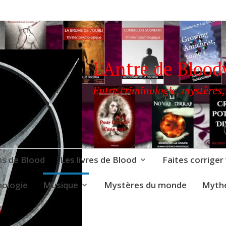
L'Antre de Blood
Entre criminologie, mystères,
ns de Blood
Les livres de Blood
Faites corriger
nologie
Musique
Mystères du monde
Mythe
ODWITCH