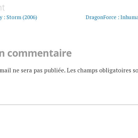
on
nt
y : Storm (2006)
DragonForce : Inhum
un commentaire
mail ne sera pas publiée.
Les champs obligatoires s