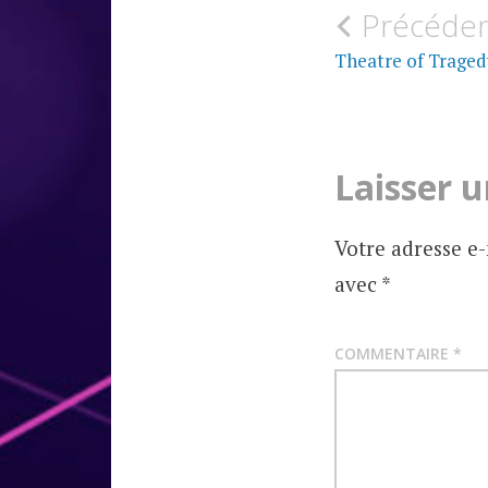
Navigati
Précéde
MUSIQUE
de
Theatre of Traged
CHRONIQUES
D'ALBUMS
l’article
Laisser 
Votre adresse e-
avec
*
COMMENTAIRE
*