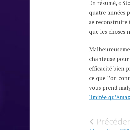
En résumé, « Sto
quatre années pa
se reconstruire 
que les choses n
Malheureusement,
chanteuse pour s
efficacité bien 
ce que l’on con
vous prend malg
limitée qu’Ama
Navigati
Précéde
MUSIQUE