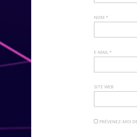
NOM
*
E-MAIL
*
SITE WEB
PRÉVENEZ-MOI D