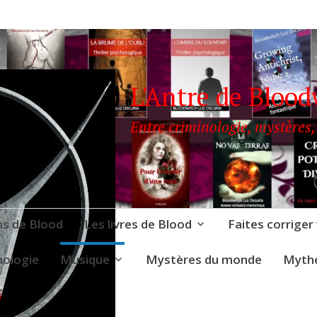
L'Antre de Blood
Entre criminologie, mystères,
ns de Blood
Les livres de Blood
Faites corriger
nologie
Musique
Mystères du monde
Mythe
ODWITCH