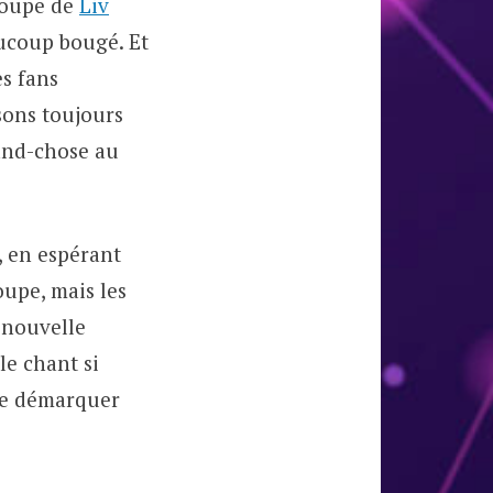
roupe de
Liv
aucoup bougé. Et
s fans
sons toujours
and-chose au
, en espérant
upe, mais les
 nouvelle
le chant si
 se démarquer