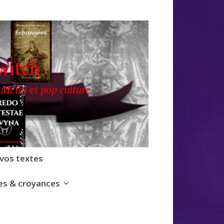
witch
 Metal et pop culture
 vos textes
s & croyances