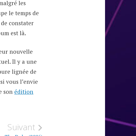
malgré les
oupe le temps de
t de constater
um est là.
leur nouvelle
uel. Il y a une
 pure lignée de
si vous l’envie
se son
édition
Suivant