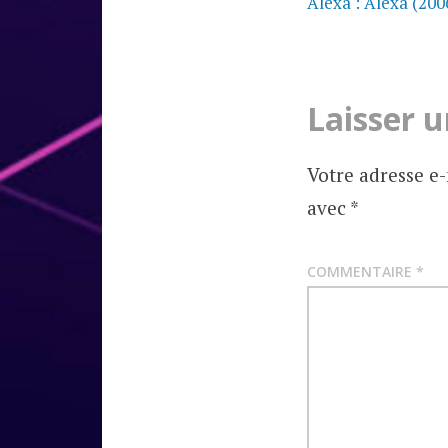
de
Alexa : Alexa (200
CHRONIQUES
D'ALBUMS
l’article
Laisser 
Votre adresse e-
avec
*
COMMENTAIRE
*