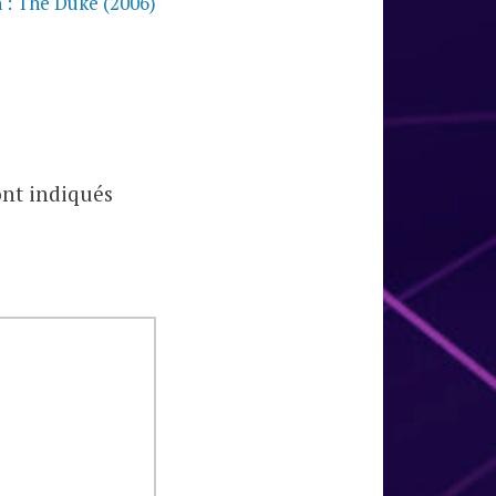
n : The Duke (2006)
ont indiqués