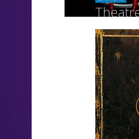
LUZ
Theatre
OSC