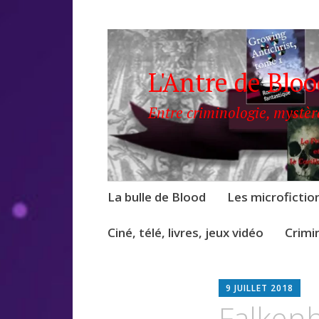
L'Antre de Blo
Entre criminologie, mystèr
Accéder
La bulle de Blood
Les microfictio
au
contenu
Ciné, télé, livres, jeux vidéo
Crimi
B
9 JUILLET 2018
L
Falken
O