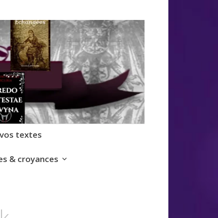
 vos textes
s & croyances
k