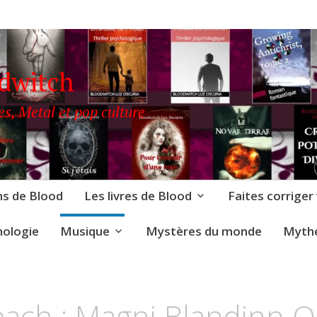
odwitch
es, Metal et pop culture
ns de Blood
Les livres de Blood
Faites corriger
nologie
Musique
Mystères du monde
Mythe
LOODWITCH
UZ
bach : Magni Blandinn O
SCURIA