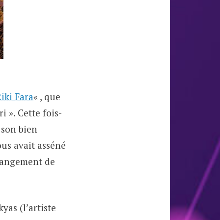
iki Fara
« , que
». Cette fois-
e son bien
ous avait asséné
changement de
yas (l’artiste