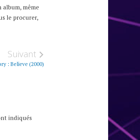
bon album, même
us le procurer,
Suivant
y : Believe (2000)
ont indiqués