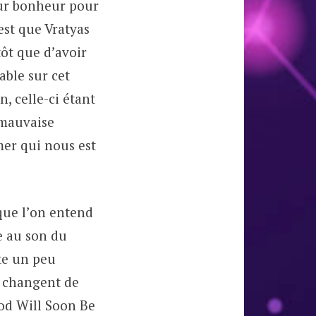
pur bonheur pour
est que Vratyas
ôt que d’avoir
able sur cet
, celle-ci étant
 mauvaise
mer qui nous est
que l’on entend
e au son du
te un peu
i changent de
od Will Soon Be