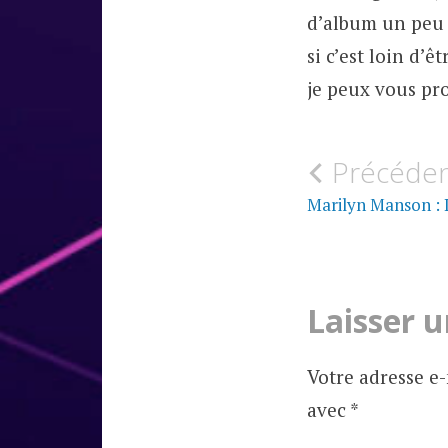
d’album un peu 
si c’est loin d’
je peux vous pr
Navigati
Précéde
MUSIQUE
de
Marilyn Manson : 
CHRONIQUES
D'ALBUMS
l’article
Laisser 
Votre adresse e-
avec
*