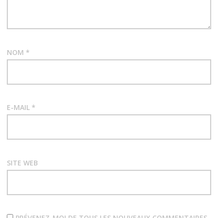
NOM
*
E-MAIL
*
SITE WEB
PRÉVENEZ-MOI DE TOUS LES NOUVEAUX COMMENTAIRES