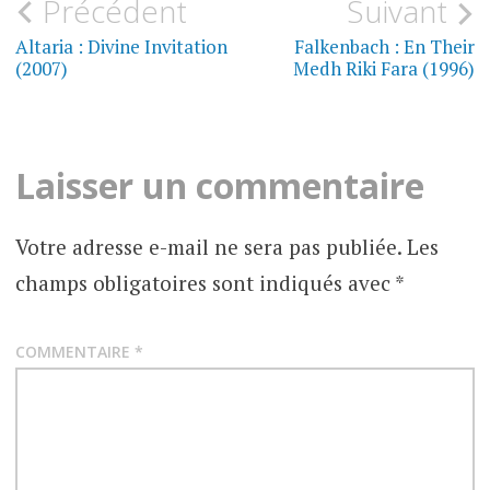
Navigation
Précédent
Suivant
MUSIQUE
de
Altaria : Divine Invitation
Falkenbach : En Their
CHRONIQUES
(2007)
Medh Riki Fara (1996)
D'ALBUMS
l’article
Laisser un commentaire
Votre adresse e-mail ne sera pas publiée.
Les
champs obligatoires sont indiqués avec
*
COMMENTAIRE
*