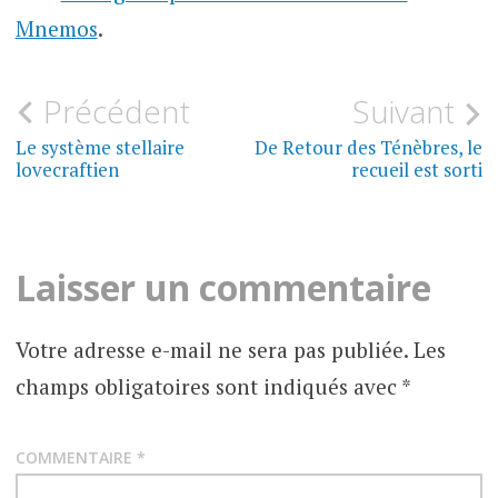
Mnemos
.
Navigation
Précédent
Suivant
CINÉ,
TÉLÉ,
de
Le système stellaire
De Retour des Ténèbres, le
LIVRES,
JEUX
lovecraftien
recueil est sorti
VIDÉO
l’article
MYTHES
&
CROYANCES
Laisser un commentaire
MYTHOLOGIE
LOVECRAFTIENNE
Votre adresse e-mail ne sera pas publiée.
Les
champs obligatoires sont indiqués avec
*
COMMENTAIRE
*