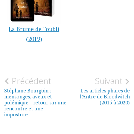
La Brume de l'oubli
(2019)
LA
Navigation
Précédent
Suivant
BULLE
DE
de
Stéphane Bourgoin :
Les articles phares de
BLOOD
mensonges, aveux et
l’Antre de Bloodwitch
l’article
polémique – retour sur une
(2015 à 2020)
rencontre et une
imposture