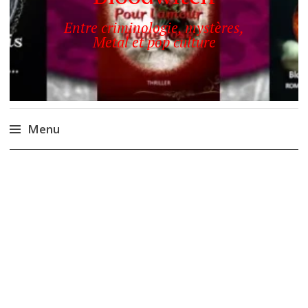
Entre criminologie, mystères,
Metal et pop culture
Menu
Accéder
au
contenu