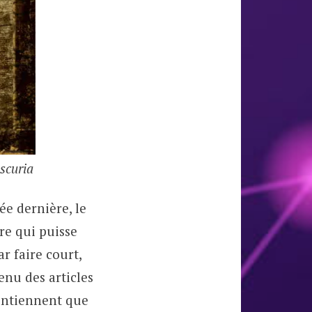
scuria
née dernière, le
ire qui puisse
r faire court,
tenu des articles
contiennent que