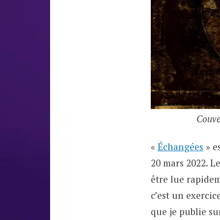
Couve
«
Échangées
» es
20 mars 2022. Le
être lue rapidem
c’est un exercic
que je publie su