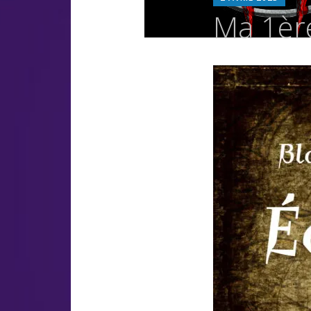
LU
Ma 1ère
OS