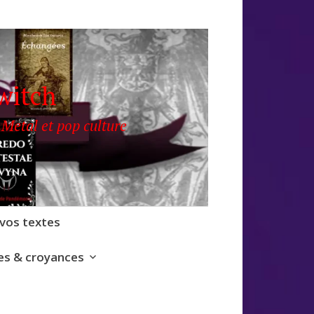
witch
 Metal et pop culture
 vos textes
s & croyances