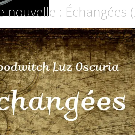
Z
 nouvelle : Échangées 
CURIA