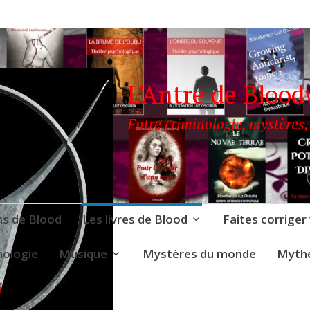
L'Antre de Blood
Entre criminologie, mystères,
ns de Blood
Les livres de Blood
Faites corriger
nologie
Musique
Mystères du monde
Mythe
OODWITCH