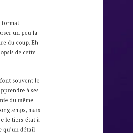
n format
orser un peu la
ire du coup. Eh
nopsis de cette
 font souvent le
apprendre à ses
narde du même
 longtemps, mais
 le tiers-état à
re qu’un détail