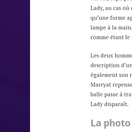
Lady, au cas où
qu’une forme app
lampe à la main
comme étant le 
Les deux hommes 
description d’u
également son r
Marryat repense 
balle passe à tr
Lady disparaît.
La photo