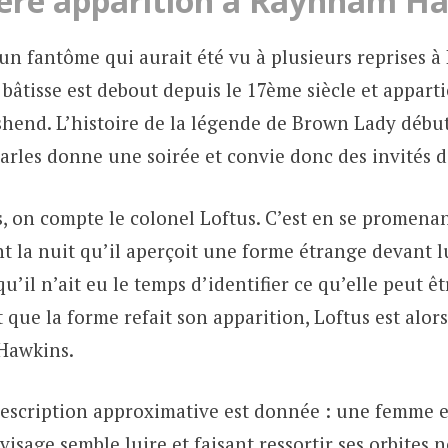
ère apparition à Raynham Ha
un fantôme qui aurait été vu à plusieurs reprises 
 bâtisse est debout depuis le 17ème siècle et appart
shend. L’histoire de la légende de Brown Lady début
arles donne une soirée et convie donc des invités 
s, on compte le colonel Loftus. C’est en se promena
 la nuit qu’il aperçoit une forme étrange devant l
u’il n’ait eu le temps d’identifier ce qu’elle peut êtr
 que la forme refait son apparition, Loftus est alo
Hawkins.
 description approximative est donnée : une femme e
visage semble luire et faisant ressortir ses orbites n