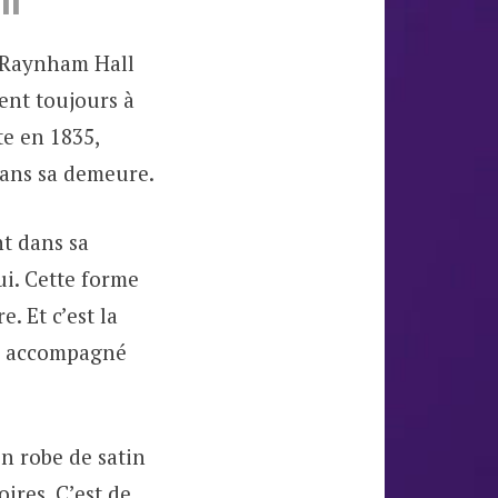
ll
à Raynham Hall
ient toujours à
e en 1835,
dans sa demeure.
nt dans sa
ui. Cette forme
e. Et c’est la
rs accompagné
n robe de satin
oires. C’est de