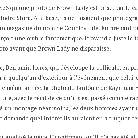
1926 qu’une photo de Brown Lady est prise, par le c
 Indre Shira. A la base, ils ne faisaient que photogra
n magazine du nom de Country Life. En prenant u
erçoit une ombre fantomatique. Provand a juste le 
to avant que Brown Lady ne disparaisse.
e, Benjamin Jones, qui développe la pellicule, en pr
 à quelqu’un d’extérieur à l’événement que celui-ci
te même année, la photo du fantôme de Raynham Ha
Life, avec le récit de ce qu’il s’est passé (comme ra
 à un montage néanmoins, les deux hommes ayant u
e demande quel intérêt ils auraient eu à truquer ce
t analysé le négatif confirment qu’il n’a pas été alt