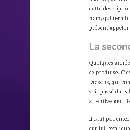
cette descriptio
nom, qui termin
présent appeler
La secon
Quelques années
se produise. C’e
Dickens, qui co
soir passé dans 
attentivement l
Il faut patiente
sur lui, expliqu