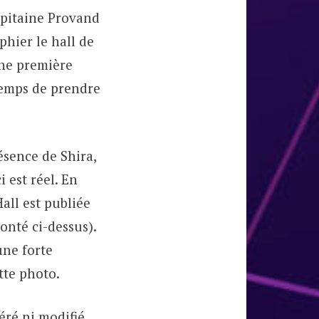
apitaine Provand
phier le hall de
ne première
temps de prendre
ésence de Shira,
 est réel. En
ll est publiée
conté ci-dessus).
ne forte
tte photo.
éré ni modifié