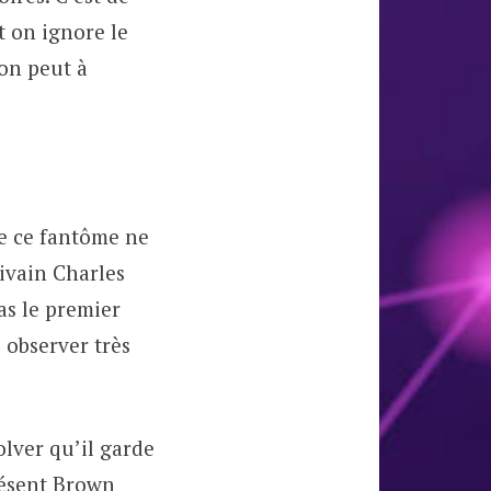
t on ignore le
on peut à
e ce fantôme ne
rivain Charles
as le premier
u observer très
olver qu’il garde
résent Brown