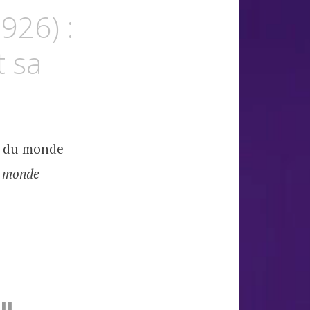
926) :
t sa
u monde