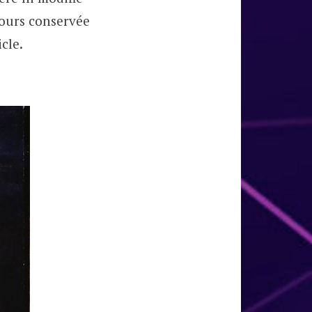
jours conservée
icle.