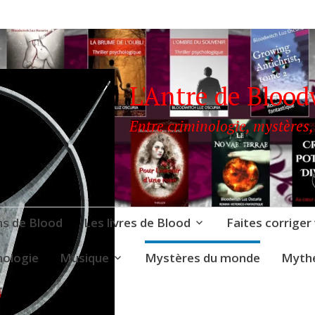
L'Antre de Blood
Entre criminologie, mystères,
ns de Blood
Les livres de Blood
Faites corriger
nologie
Musique
Mystères du monde
Mythe
LOODWITCH