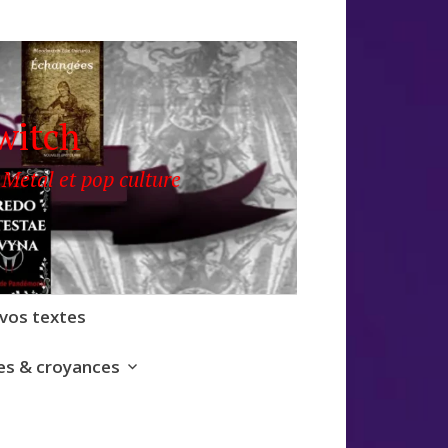
witch
 Metal et pop culture
 vos textes
s & croyances