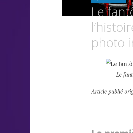
L
Le fant
O
l’histo
photo 
Le fan
Article publié or