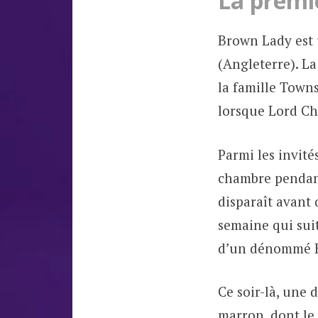
La premi
Brown Lady est 
(Angleterre). La
la famille Town
lorsque Lord Ch
Parmi les invité
chambre pendant
disparaît avant q
semaine qui suit
d’un dénommé 
Ce soir-là, une
marron, dont le 