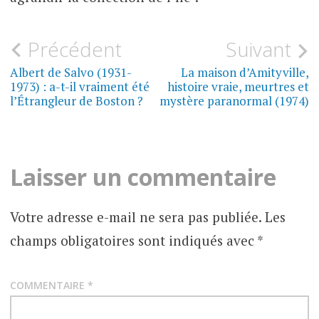
Navigation
Précédent
Suivant
MYSTÈRES
DU
de
Albert de Salvo (1931-
La maison d’Amityville,
MONDE
1973) : a-t-il vraiment été
histoire vraie, meurtres et
l’article
l’Étrangleur de Boston ?
mystère paranormal (1974)
Laisser un commentaire
Votre adresse e-mail ne sera pas publiée.
Les
champs obligatoires sont indiqués avec
*
COMMENTAIRE
*