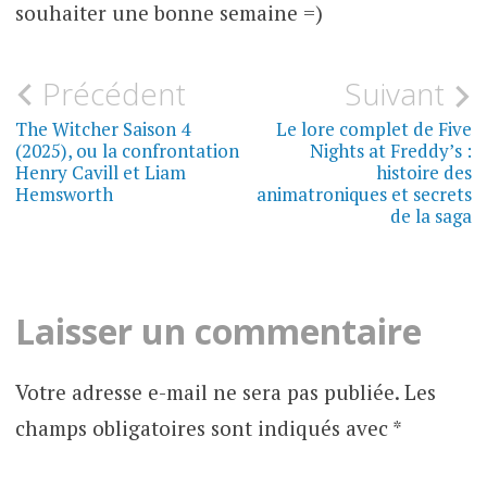
souhaiter une bonne semaine =)
LES
Navigation
Précédent
Suivant
LIVRES
DE
de
The Witcher Saison 4
Le lore complet de Five
BLOOD
(2025), ou la confrontation
Nights at Freddy’s :
l’article
Henry Cavill et Liam
histoire des
Hemsworth
animatroniques et secrets
de la saga
Laisser un commentaire
Votre adresse e-mail ne sera pas publiée.
Les
champs obligatoires sont indiqués avec
*