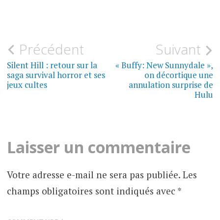
LES
Navigation
Précédent
Suivant
MICROFICTIONS
DE BLOOD
de
Silent Hill : retour sur la
« Buffy: New Sunnydale »,
saga survival horror et ses
on décortique une
l’article
jeux cultes
annulation surprise de
Hulu
Laisser un commentaire
Votre adresse e-mail ne sera pas publiée.
Les
champs obligatoires sont indiqués avec
*