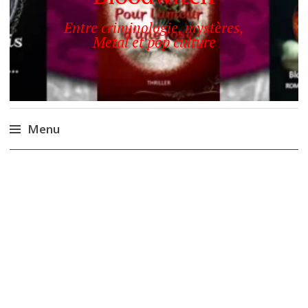
Entre criminologie, mystères,
Metal et pop culture
Menu
Accéder
au
contenu