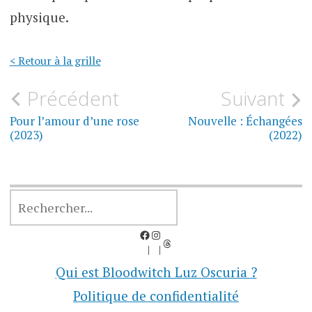
physique.
< Retour à la grille
Navigation
Précédent
Suivant
de
Pour l’amour d’une rose
Nouvelle : Échangées
(2023)
(2022)
l’article
RECHERCHER
Facebook
Instagram
Threads
Qui est Bloodwitch Luz Oscuria ?
Politique de confidentialité