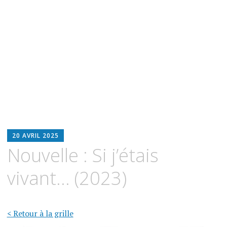
BLOODWITCH
20 AVRIL 2025
LUZ
Nouvelle : Si j’étais
OSCURIA
vivant… (2023)
< Retour à la grille