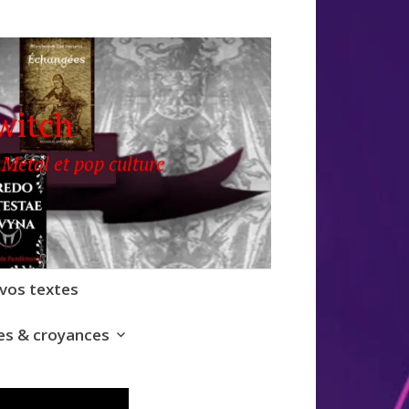
witch
 Metal et pop culture
 vos textes
s & croyances