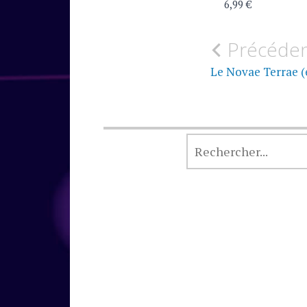
6,99 €
Navigati
Précéde
de
Le Novae Terrae (
l’article