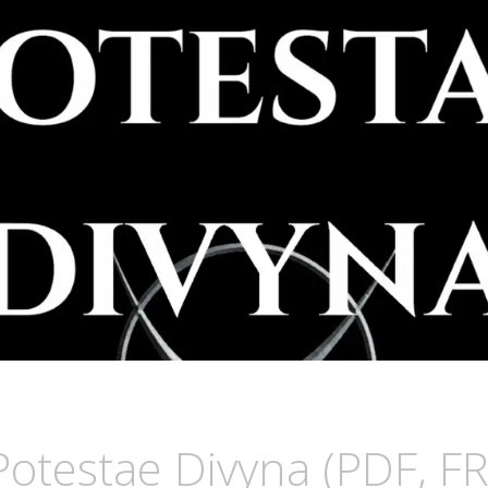
LOODWITCH
UZ
otestae Divyna (PDF, FR
SCURIA