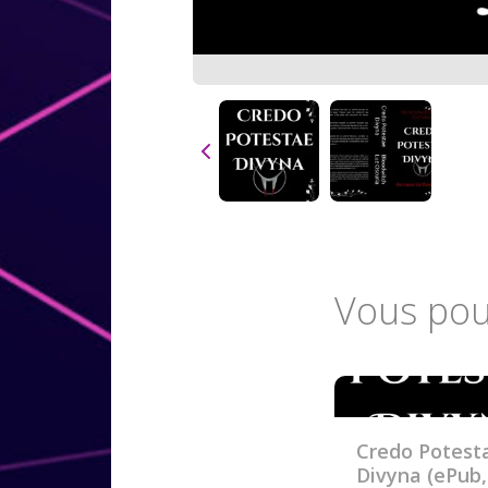
Vous pou
Credo Potest
Divyna (ePub,