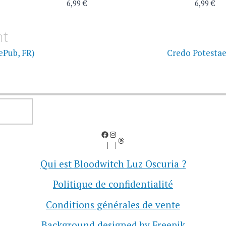
6,99 €
6,99 €
on
nt
ePub, FR)
Credo Potestae
RECHERCHER
Facebook
Instagram
Threads
Qui est Bloodwitch Luz Oscuria ?
Politique de confidentialité
Conditions générales de vente
Background designed by Freepik