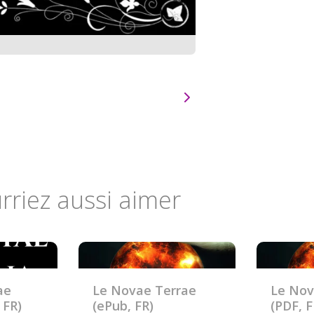
rriez aussi aimer
ae
Le Novae Terrae
Le Nov
 FR)
(ePub, FR)
(PDF, F