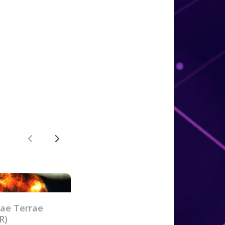
Précédent
Suivant
ae Terrae
R)