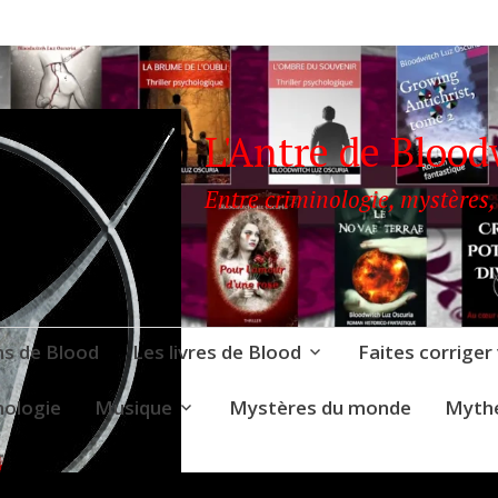
L'Antre de Blood
Entre criminologie, mystères,
ns de Blood
Les livres de Blood
Faites corriger
nologie
Musique
Mystères du monde
Mythe