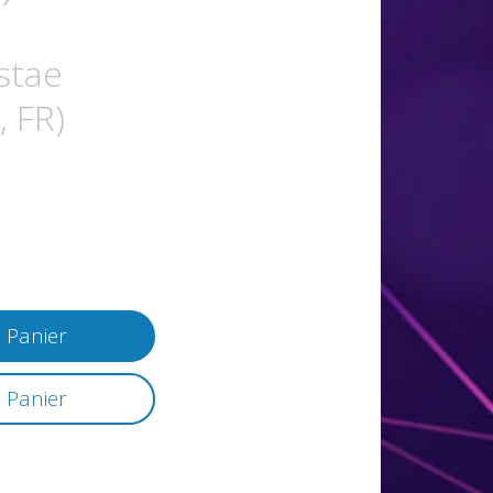
stae
, FR)
 Panier
 Panier