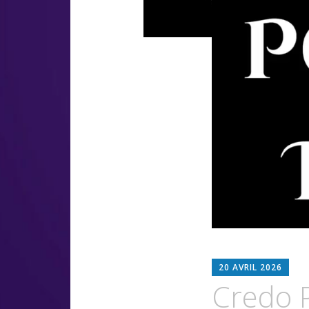
B
20 AVRIL 2026
L
Credo P
O