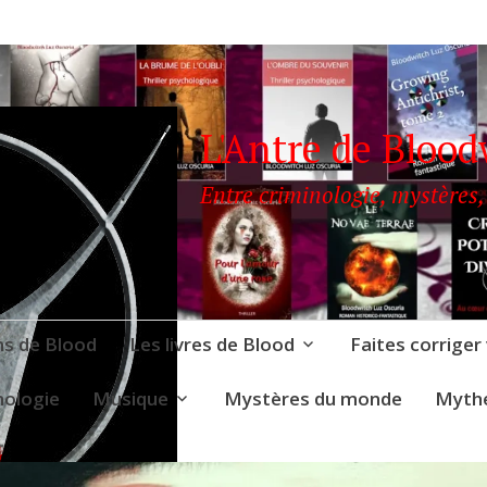
L'Antre de Blood
Entre criminologie, mystères,
ns de Blood
Les livres de Blood
Faites corriger
nologie
Musique
Mystères du monde
Mythe