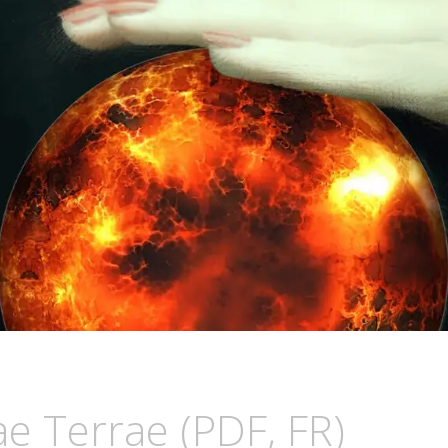
BLOODWITCH
LUZ
e Terrae (PDF, FR)
OSCURIA