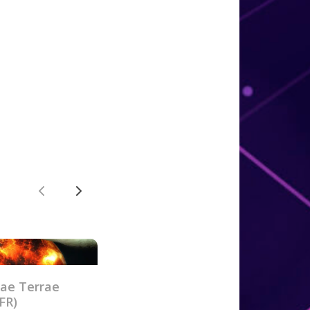
Précédent
Suivant
ae Terrae
FR)