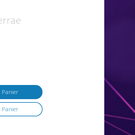
errae
 Panier
 Panier