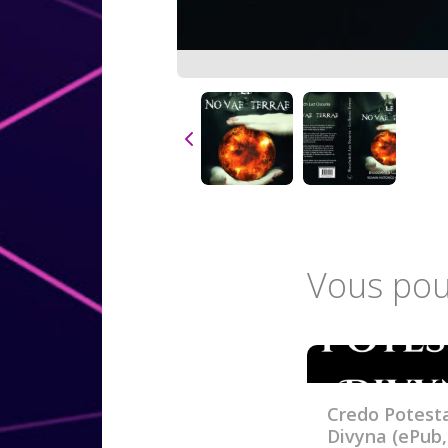
Vous pou
Credo Potest
Divyna (ePub,