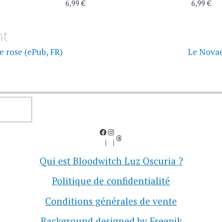
6,99 €
6,99 €
on
nt
e rose (ePub, FR)
Le Novae
RECHERCHER
Facebook
Instagram
Threads
Qui est Bloodwitch Luz Oscuria ?
Politique de confidentialité
Conditions générales de vente
Background designed by Freepik