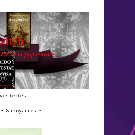
witch
 Metal et pop culture
 vos textes
s & croyances