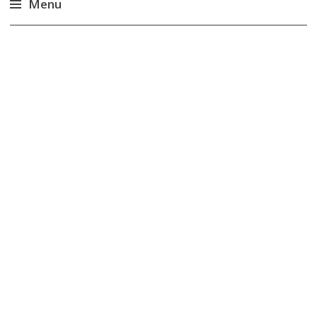
Menu
Accéder
au
contenu