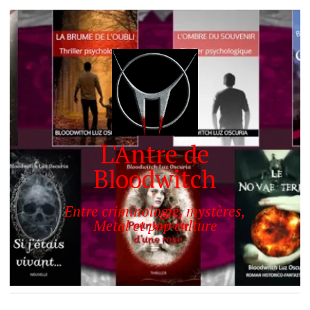
L'Antre de
Bloodwitch
Entre criminologie, mystères,
Metal et pop culture