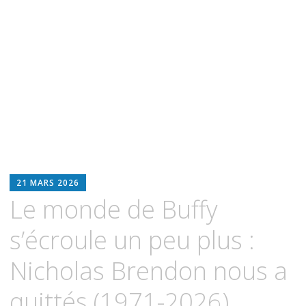
BLOODWITCH
21 MARS 2026
LUZ
Le monde de Buffy
OSCURIA
s’écroule un peu plus :
Nicholas Brendon nous a
quittés (1971-2026)