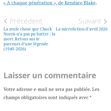
« A chaque génération », de Kendare Blake
.
Navigation
Précédent
Suivant
CINÉ,
TÉLÉ,
de
La seule chose que Chuck
La microfiction d’avril 2026
LIVRES,
JEUX
Norris n’a pas pu battre : la
VIDÉO
l’article
mort. Retour sur le
parcours d’une légende
(1940-2026)
Laisser un commentaire
Votre adresse e-mail ne sera pas publiée.
Les
champs obligatoires sont indiqués avec
*