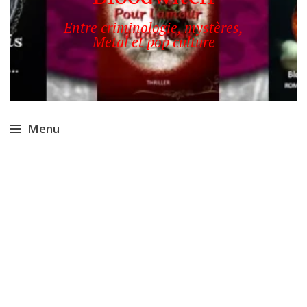
Entre criminologie, mystères,
Metal et pop culture
Menu
Accéder
au
contenu