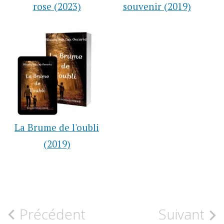
rose (2023)
souvenir (2019)
La Brume de l'oubli
(2019)
LES
Navigation
Précédent
Suivant
MICROFICTIONS
DE BLOOD