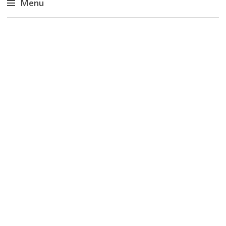
Menu
Accéder
au
contenu