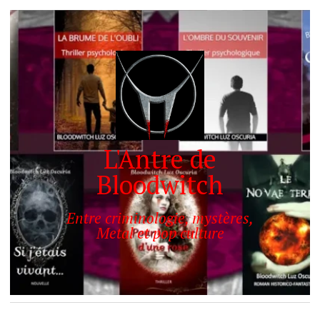
L'Antre de
Bloodwitch
Entre criminologie, mystères,
Metal et pop culture