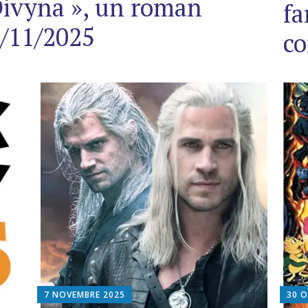
Divyna », un roman
fa
6/11/2025
co
7 NOVEMBRE 2025
30 