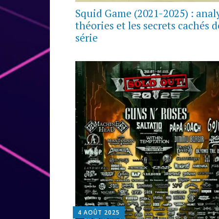
Squid Game (2021-2025) : anal
théories et les secrets cachés d
série
4 AOÛT 2025