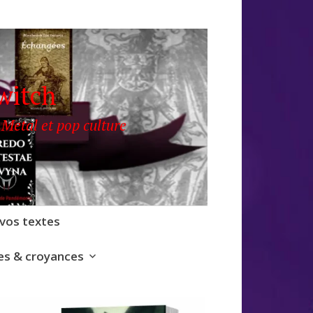
witch
 Metal et pop culture
 vos textes
s & croyances