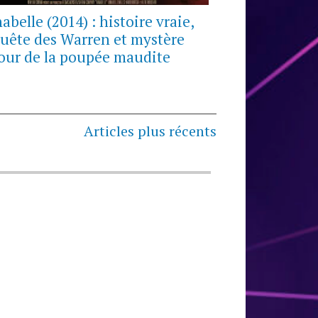
abelle (2014) : histoire vraie,
uête des Warren et mystère
our de la poupée maudite
Articles plus récents