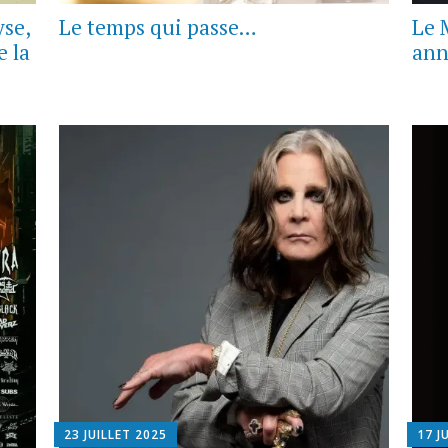
yse,
Le temps qui passe…
Le 
e la
ann
23 JUILLET 2025
17 J