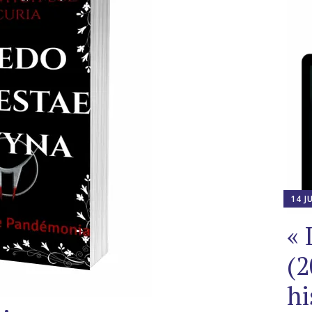
14 J
« 
(2
hi