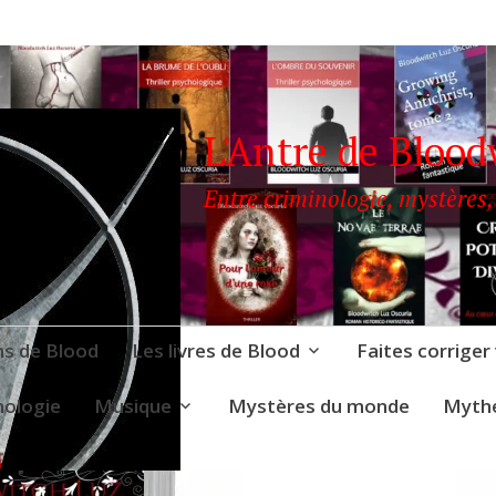
L'Antre de Blood
Entre criminologie, mystères,
ns de Blood
Les livres de Blood
Faites corriger
nologie
Musique
Mystères du monde
Mythe